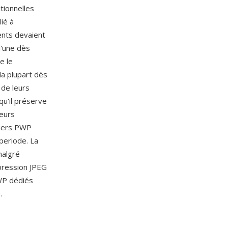
tionnelles
lié à
ients devaient
l'une dès
e le
la plupart dès
de leurs
u'il préserve
eurs
hiers PWP
periode. La
malgré
mpression JPEG
WP dédiés
.