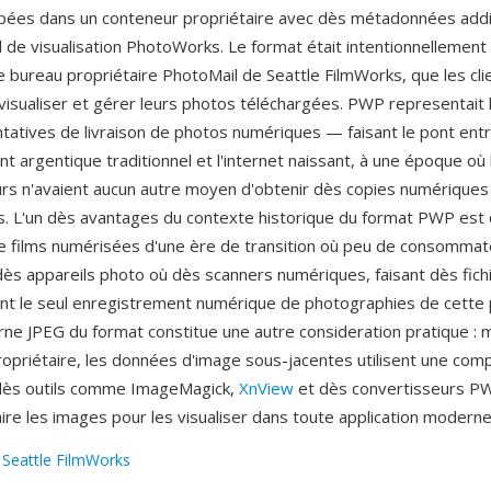
ées dans un conteneur propriétaire avec dès métadonnées addi
el de visualisation PhotoWorks. Le format était intentionnellement 
de bureau propriétaire PhotoMail de Seattle FilmWorks, que les cl
 visualiser et gérer leurs photos téléchargées. PWP representait 
tatives de livraison de photos numériques — faisant le pont entr
 argentique traditionnel et l'internet naissant, à une époque où 
 n'avaient aucun autre moyen d'obtenir dès copies numériques 
. L'un dès avantages du contexte historique du format PWP est q
 films numérisées d'une ère de transition où peu de consommat
ès appareils photo où dès scanners numériques, faisant dès fic
nt le seul enregistrement numérique de photographies de cette 
erne JPEG du format constitue une autre consideration pratique : 
ropriétaire, les données d'image sous-jacentes utilisent une co
 dès outils comme ImageMagick,
XnView
et dès convertisseurs P
ire les images pour les visualiser dans toute application moderne
:
Seattle FilmWorks