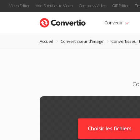
Video Editor
Add Subtitles to Video
Compress Video
GIF Editor
Te
Convertir
Accueil
Convertisseur d'image
Convertisseur
Con
Choisir les fichiers