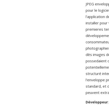
JPEG envelopp
pour le logici
l'application 
installer pour
premieres ten
développement
consommateurs
photographies
dès images de
possedaient d
potentielleme
structuré int
l'enveloppe p
standard, et
peuvent extra
Développeur