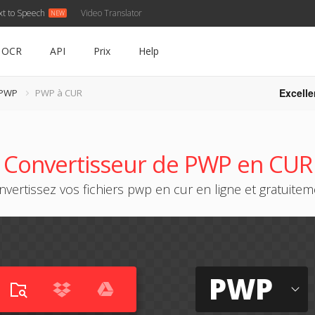
xt to Speech
Video Translator
OCR
API
Prix
Help
Excelle
 PWP
PWP à CUR
Convertisseur de PWP en CUR
vertissez vos fichiers pwp en cur en ligne et gratuite
PWP