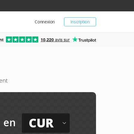
Connexion
Inscription
nt
10,220
avis sur
ment
CUR
en