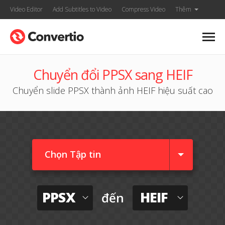
Video Editor
Add Subtitles to Video
Compress Video
Thêm
Chuyển đổi PPSX sang HEIF
Chuyển slide PPSX thành ảnh HEIF hiệu suất cao
Chọn Tập tin
PPSX
HEIF
đến