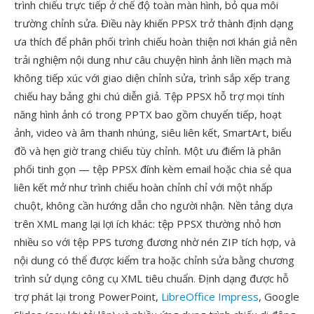
trình chiếu trực tiếp ở chế độ toàn màn hình, bỏ qua môi
trường chỉnh sửa. Điều này khiến PPSX trở thành định dạng
ưa thích để phân phối trình chiếu hoàn thiện nơi khán giả nên
trải nghiệm nội dung như câu chuyện hình ảnh liền mạch mà
không tiếp xúc với giao diện chỉnh sửa, trình sắp xếp trang
chiếu hay bảng ghi chú diễn giả. Tệp PPSX hỗ trợ mọi tính
năng hình ảnh có trong PPTX bao gồm chuyển tiếp, hoạt
ảnh, video và âm thanh nhúng, siêu liên kết, SmartArt, biểu
đồ và hẹn giờ trang chiếu tùy chỉnh. Một ưu điểm là phân
phối tinh gọn — tệp PPSX đính kèm email hoặc chia sẻ qua
liên kết mở như trình chiếu hoàn chỉnh chỉ với một nhấp
chuột, không cần hướng dẫn cho người nhận. Nền tảng dựa
trên XML mang lại lợi ích khác: tệp PPSX thường nhỏ hơn
nhiều so với tệp PPS tương đương nhờ nén ZIP tích hợp, và
nội dung có thể được kiểm tra hoặc chỉnh sửa bằng chương
trình sử dụng công cụ XML tiêu chuẩn. Định dạng được hỗ
trợ phát lại trong PowerPoint,
LibreOffice Impress
, Google