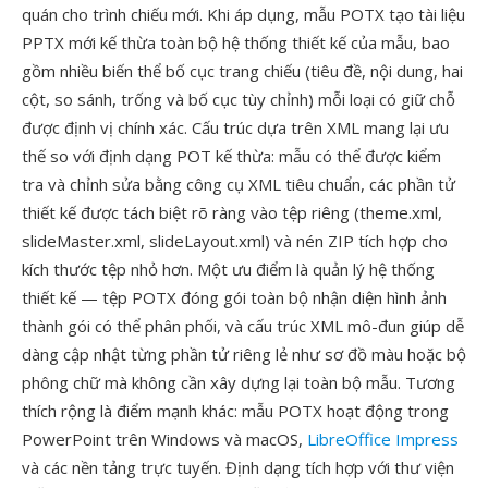
quán cho trình chiếu mới. Khi áp dụng, mẫu POTX tạo tài liệu
PPTX mới kế thừa toàn bộ hệ thống thiết kế của mẫu, bao
gồm nhiều biến thể bố cục trang chiếu (tiêu đề, nội dung, hai
cột, so sánh, trống và bố cục tùy chỉnh) mỗi loại có giữ chỗ
được định vị chính xác. Cấu trúc dựa trên XML mang lại ưu
thế so với định dạng POT kế thừa: mẫu có thể được kiểm
tra và chỉnh sửa bằng công cụ XML tiêu chuẩn, các phần tử
thiết kế được tách biệt rõ ràng vào tệp riêng (theme.xml,
slideMaster.xml, slideLayout.xml) và nén ZIP tích hợp cho
kích thước tệp nhỏ hơn. Một ưu điểm là quản lý hệ thống
thiết kế — tệp POTX đóng gói toàn bộ nhận diện hình ảnh
thành gói có thể phân phối, và cấu trúc XML mô-đun giúp dễ
dàng cập nhật từng phần tử riêng lẻ như sơ đồ màu hoặc bộ
phông chữ mà không cần xây dựng lại toàn bộ mẫu. Tương
thích rộng là điểm mạnh khác: mẫu POTX hoạt động trong
PowerPoint trên Windows và macOS,
LibreOffice Impress
và các nền tảng trực tuyến. Định dạng tích hợp với thư viện