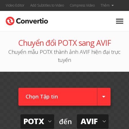
Video Editor
Add Subtitles to Video
Compress Video
Thêm
Chuyển đổi POTX sang AVIF
Chuyển mẫu POTX thành ảnh AVIF hiện đại trực
tuyến
Chọn Tập tin
POTX
AVIF
đến