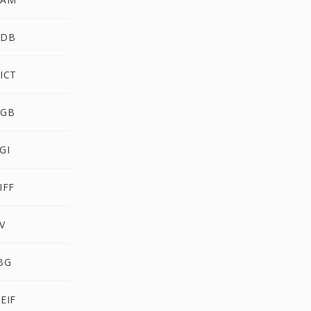
PDB
ICT
RGB
GI
IFF
V
BG
EIF