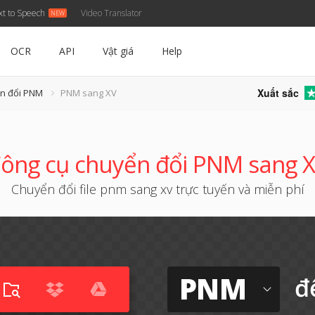
xt to Speech
Video Translator
OCR
API
Vật giá
Help
Xuất sắc
ển đổi PNM
PNM sang XV
ông cụ chuyển đổi PNM sang 
Chuyển đổi file pnm sang xv trực tuyến và miễn phí
PNM
đ