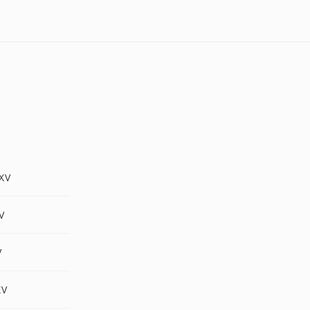
XV
V
V
XV