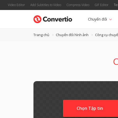
Video Editor
Add Subtitles to Video
Compress Video
GIF Editor
Te
Chuyển đổi
Trang chủ
Chuyển đổi hình ảnh
Công cụ chuy
C
Chọn Tập tin