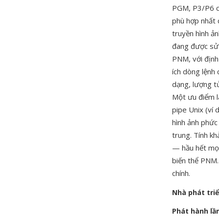
PGM, P3/P6 ch
phù hợp nhất 
truyền hình ả
đang được sử 
PNM, với định
ích dòng lệnh 
dạng, lượng t
Một ưu điểm l
pipe Unix (ví
hình ảnh phức 
trung. Tính k
— hầu hết mọi
biến thể PNM.
chính.
Nhà phát tri
Phát hành lầ