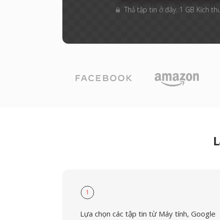
Thả tập tin ở đây. 1 GB Kích th
L
1
Lựa chọn các tập tin từ Máy tính, Google