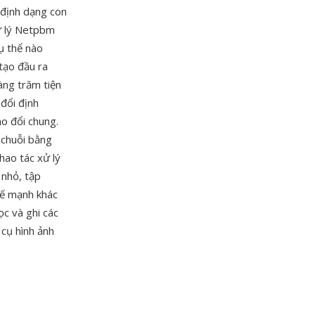
định dạng con
xử lý Netpbm
ụ thể nào
tạo đầu ra
ng trăm tiện
 đổi định
o đổi chung.
 chuỗi bằng
hao tác xử lý
 nhỏ, tập
hế mạnh khác
ọc và ghi các
cụ hình ảnh