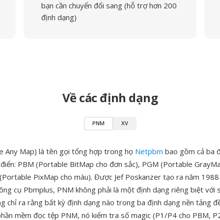
bạn cần chuyển đổi sang (hỗ trợ hơn 200
định dạng)
Về các định dạng
PNM
XV
 Any Map) là tên gọi tổng hợp trong họ
Netpbm
bao gồm cả ba đ
 điển: PBM (Portable BitMap cho đơn sắc), PGM (Portable GrayM
(Portable PixMap cho màu). Được Jef Poskanzer tạo ra năm 198
ông cụ Pbmplus, PNM không phải là một định dạng riêng biệt với 
ng chỉ ra rằng bất kỳ định dạng nào trong ba định dạng nền tảng đ
 phần mềm đọc tệp PNM, nó kiểm tra số magic (P1/P4 cho PBM, P