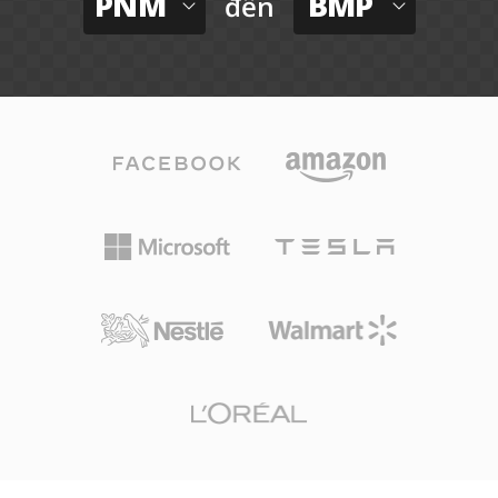
PNM
BMP
đến