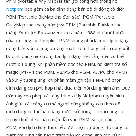
PNM (Portable Any Map) là tên gọi tổng hợp trong họ
Netpbm
bao gồm cả ba định dạng bản đồ di động cổ điển:
PBM (Portable BitMap cho đơn sắc), PGM (Portable
GrayMap cho thang xám) và PPM (Portable PixMap cho
màu). Được Jef Poskanzer tạo ra năm 1988 như một phần
của bộ công cụ Pbmplus, PNM không phải là một định dạng
riêng biệt với số magic riêng mà là tên chung chỉ ra rằng bất
kỳ định dạng nào trong ba định dạng nền tảng đều có thể
được sử dụng. Khi phần mềm đọc tệp PNM, nó kiểm tra số
magic (P1/P4 cho PBM, P2/P5 cho PGM, P3/P6 cho PPM)
và xử lý tương ứng; khi phần mềm ghi tệp PNM, nó chọn
định dạng con phù hợp nhất dựa trên nội dung hình ảnh. Quy
ước này cho phép các quy trình xử lý Netpbm truyền hình
ảnh giữa các công cụ mà người dùng không cần theo dõi
định dạng cụ thể nào đang được sử dụng — mọi công cụ
trong chuỗi đều chấp nhận đầu vào PNM và tạo đầu ra
PNM, với định dạng thực tế được chọn tự động. Bộ công cụ
Netpbm cung cấp hàng trăm tiện ích dòng lệnh cho xử lý