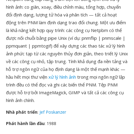
hình ảnh: co giãn, xoay, điều chỉnh màu, tổng hợp, chuyển
đổi định dạng, lượng tử hóa và phân tích — tất cả hoạt
động trên PNM làm định dạng trao đổi chung. Một ưu điểm
là khả năng kết hợp quy trình: các công cụ Netpbm có thể
được nối chuỗi bằng pipe Unix (ví dụ: pnmflip | pnmscale |
ppmquant | ppmtogif) để xây dựng các thao tác xử lý hình
ảnh phức tạp từ các nguyên thủy đơn giản, theo triết lý Unix
về các công cụ nhỏ, tập trung. Tính khả dụng đa nền tảng và
hỗ trợ ngôn ngữ của họ định dạng là một thế mạnh khác —
hầu hết mọi thư viện
xử lý hình ảnh
trong mọi ngôn ngữ lập
trình đều có thể đọc và ghi các biến thể PNM. Tệp PNM
được hỗ trợ bởi ImageMagick, GIMP và tất cả các công cụ
hình ảnh chính.
Nhà phát triển
:
Jef Poskanzer
Phát hành lần đầu
: 1988