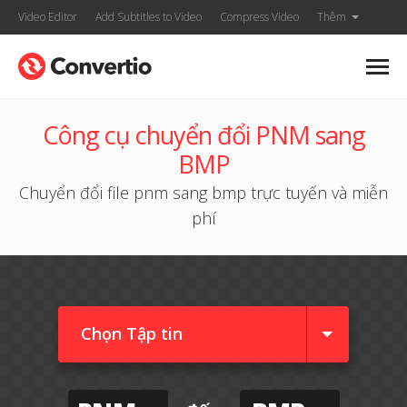
Video Editor
Add Subtitles to Video
Compress Video
Thêm
Công cụ chuyển đổi PNM sang
BMP
Chuyển đổi file pnm sang bmp trực tuyến và miễn
phí
Chọn Tập tin