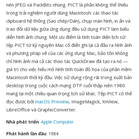
nén JPEG và PackBits nhúng. PICT là phần không thể thiếu
trong trải nghiệm người dùng Macintosh: các thao tác
clipboard hệ thống (Sao chép/Dán), chụp màn hình, in ấn và
trao đổi dữ liệu giữa ứng dụng đều sử dụng PICT làm biểu
diễn hình ảnh chung. Một ưu điểm là tính toàn diện lịch sử:
tệp PICT từ kỷ nguyên Mac cổ điển ghi lại cả đầu ra hình ảnh
và phương pháp vẽ của các ứng dụng Mac, bảo tồn không
chỉ hình ảnh mà cả các thao tác QuickDraw đã tạo ra nó —
giá trị cho việc hiểu mô hình tính toán đồ họa của phần mềm
Macintosh thời kỳ đầu. Việc sử dụng rộng rãi trong xuất bản
desktop trong cuộc cách mạng DTP cuối thập niên 1980
mang lại một chiều quan trọng lịch sử khác. Tệp PICT có thể
đọc được bởi
macOS Preview
, ImageMagick, XnView,
LibreOffice và GraphicConverter.
Nhà phát triển
:
Apple Computer
Phát hành lần đầu
: 1984