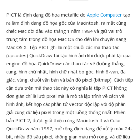
PICT là định dạng đồ họa metafile do
Apple Computer
tạo
ra làm định dạng đồ họa gốc của Macintosh, ra mắt cùng
chiếc Mac đời đầu vào tháng 1 năm 1984 và giữ vai trò
trung tâm trong đồ họa Mac OS cho đến khi chuyển sang
Mac OS X. Tệp PICT ghi lại một chuỗi các mã thao tác
(opcodes) QuickDraw tái tạo hình ảnh khi được phát lại qua
engine đồ họa QuickDraw: các thao tác vẽ đường thẳng,
cung, hình chữ nhật, hình chữ nhật bo góc, hình ô-van, đa
giác, vùng, chuỗi văn bản và bản đồ pixel (bitmap). Cách tiếp
cận dựa trên mã thao tác này có nghĩa là tệp PICT không
đơn giản chỉ là lưới pixel mà là mô tả lập trình về cách vẽ
hình ảnh, kết hợp các phần tử vector độc lập với độ phân
giải cùng dữ liệu pixel trong một luồng thống nhất. Phiên
bản PICT 2, được giới thiệu cùng Macintosh II và Color
QuickDraw năm 1987, mở rộng định dạng để xử lý màu 24-
bit, nhiều độ sâu pixel, không gian màu mở rộng, và dữ liệu