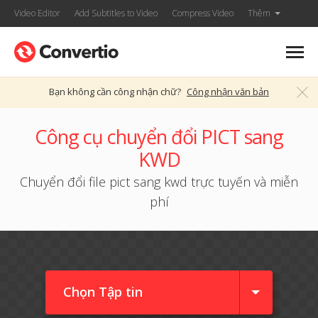
Video Editor
Add Subtitles to Video
Compress Video
Thêm
Bạn không cần công nhận chữ?
Công nhận văn bản
Công cụ chuyển đổi PICT sang
KWD
Chuyển đổi file pict sang kwd trực tuyến và miễn
phí
Chọn Tập tin