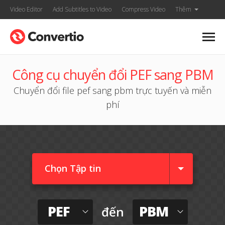
Video Editor
Add Subtitles to Video
Compress Video
Thêm
Công cụ chuyển đổi PEF sang PBM
Chuyển đổi file pef sang pbm trực tuyến và miễn
phí
Chọn Tập tin
PEF
PBM
đến