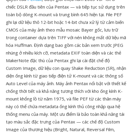
chiếc DSLR đầu tiên của Pentax — và tiếp tục sử dụng trên
toàn bộ dòng K-mount và trung bình 645 hiện tại. File PEF
ghi lại dữ liệu thô 12-bit hoặc 14-bit chưa xử lý từ cảm biến
CMOS của máy ảnh theo mẫu mosaic Bayer gốc, lưu trữ
trong container dựa trên TIFF với nén không mất dữ liệu mã
hóa Huffman. Định dạng bao gồm các bản xem trước JPEG
nhúng ở nhiều kích cỡ, metadata EXIF toàn diện và các thẻ
MakerNote đặc thù của Pentax ghi lại cài đặt chế độ
Custom Image, dữ liệu con quay Shake Reduction (SR), nhận
diện ống kính từ giao tiếp điện tử K-mount và các thông số
Auto Level của máy ảnh. Máy ảnh Pentax nổi bật với thiết kế
chống thời tiết và khả năng tương thích với kho ống kính K-
mount khổng lồ từ năm 1975, và file PEF từ các thân máy
này có thể chứa metadata ống kính thủ công nhập qua hệ
thống menu của máy. Một ưu điểm là bảo toàn khả năng tái
tạo màu sắc đặc trưng của Pentax — các chế độ Custom
Image của thương hiệu (Bright, Natural, Reversal Film,