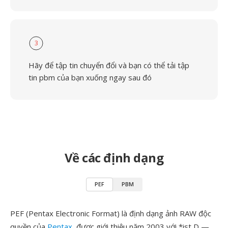
3
Hãy để tập tin chuyển đổi và bạn có thể tải tập
tin pbm của bạn xuống ngay sau đó
Về các định dạng
PEF
PBM
PEF (Pentax Electronic Format) là định dạng ảnh RAW độc
quyền của
Pentax
, được giới thiệu năm 2003 với *ist D —