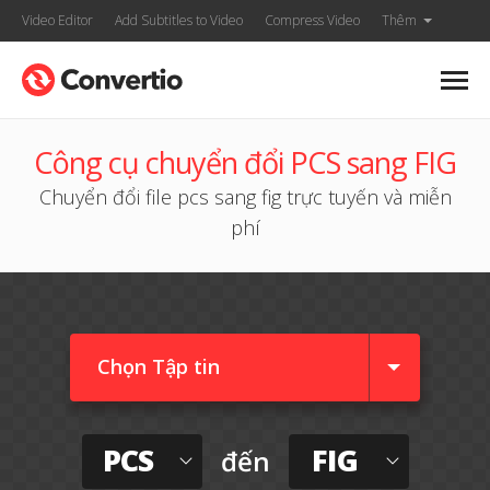
Video Editor
Add Subtitles to Video
Compress Video
Thêm
Công cụ chuyển đổi PCS sang FIG
Chuyển đổi file pcs sang fig trực tuyến và miễn
phí
Chọn Tập tin
PCS
FIG
đến