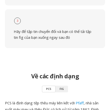
3
Hãy để tập tin chuyển đổi và bạn có thể tải tập
tin fig của bạn xuống ngay sau đó
Về các định dạng
PCS
FIG
PCS là định dạng tệp thêu máy liên kết với
Pfaff
, nhà sản
xuất máy may và thêu Đức có lịch sử từ năm 1862. Định