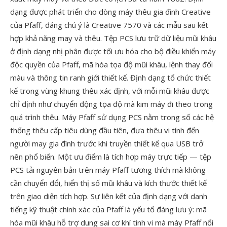
dạng được phát triển cho dòng máy thêu gia đình Creative
của Pfaff, đáng chú ý là Creative 7570 và các mẫu sau kết
hợp khả năng may và thêu. Tệp PCS lưu trữ dữ liệu mũi khâu
ở định dạng nhị phân được tối ưu hóa cho bộ điều khiển máy
độc quyền của Pfaff, mã hóa tọa độ mũi khâu, lệnh thay đổi
màu và thông tin ranh giới thiết kế. Định dạng tổ chức thiết
kế trong vùng khung thêu xác định, với mỗi mũi khâu được
chỉ định như chuyển động tọa độ mà kim máy đi theo trong
quá trình thêu. Máy Pfaff sử dụng PCS nằm trong số các hệ
thống thêu cấp tiêu dùng đầu tiên, đưa thêu vi tính đến
người may gia đình trước khi truyền thiết kế qua USB trở
nên phổ biến. Một ưu điểm là tích hợp máy trực tiếp — tệp
PCS tải nguyên bản trên máy Pfaff tương thích mà không
cần chuyển đổi, hiển thị số mũi khâu và kích thước thiết kế
trên giao diện tích hợp. Sự liên kết của định dạng với danh
tiếng kỹ thuật chính xác của Pfaff là yếu tố đáng lưu ý: mã
hóa mũi khâu hỗ trợ dung sai cơ khí tinh vi mà máy Pfaff nổi