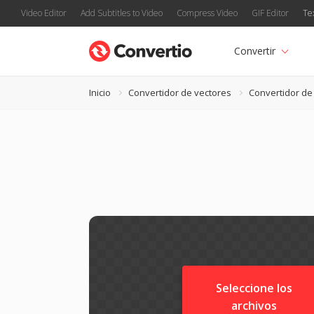
Video Editor
Add Subtitles to Video
Compress Video
GIF Editor
Te
Convertir
Inicio
Convertidor de vectores
Convertidor de
Seleccione los
archivos