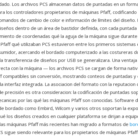
dado. Los archivos PCS almacenan datos de puntadas en un forma
ra los controladores propietarios de máquinas Pfaff, codificand
omandos de cambio de color e información de límites del diseño. 
diseños dentro de un área de bastidor definida, con cada puntada
iento de coordenadas qué la aguja de la máquina sigue durante
Pfaff qué utilizaban PCS estuvieron entre los primeros sistemas
umidor, acercando el bordado computerizado a las costureras 
la transferencia de diseños por USB se generalizara. Una ventaja 
irecta con la máquina — los archivos PCS se cargan de forma nativ
f compatibles sin conversión, mostrando conteos de puntadas y
la interfaz integrada. La asociacion del formato con la reputacion 
de precisión es otra consideracion: la codificación de puntadas sop
ecanicas por las qué las máquinas Pfaff son conocidas. Software 
n de bordado como Embird, Wilcom y varios otros soportan la expo
ué los diseños creados en cualquier plataforma se dirijan a equipo
las máquinas Pfaff más recientes han migrado a formatos de
bor
 sigue siendo relevante para los propietarios de máquinas Pfaff