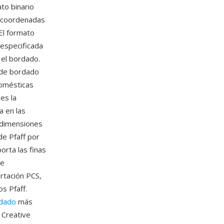
to binario
o coordenadas
El formato
 especificada
 el bordado.
 de bordado
domésticas
es la
a en las
 dimensiones
de Pfaff por
orta las finas
de
rtación PCS,
s Pfaff.
dado
más
 Creative