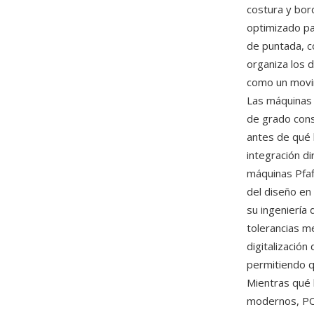
costura y bor
optimizado pa
de puntada, c
organiza los 
como un movim
Las máquinas 
de grado cons
antes de qué 
integración d
máquinas Pfaf
del diseño en 
su ingeniería 
tolerancias m
digitalizació
permitiendo q
Mientras qué 
modernos, PCS