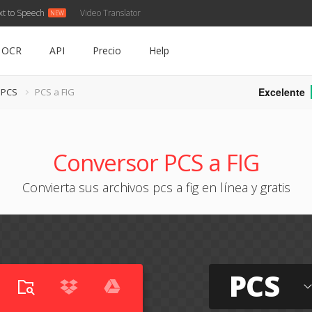
xt to Speech
Video Translator
OCR
API
Precio
Help
Excelente
 PCS
PCS a FIG
Conversor PCS a FIG
Convierta sus archivos pcs a fig en línea y gratis
PCS