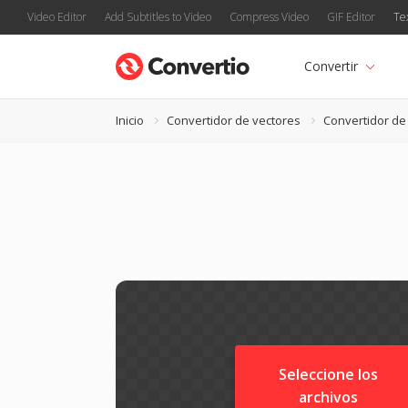
Video Editor
Add Subtitles to Video
Compress Video
GIF Editor
Te
Convertir
Inicio
Convertidor de vectores
Convertidor de
Seleccione los
archivos