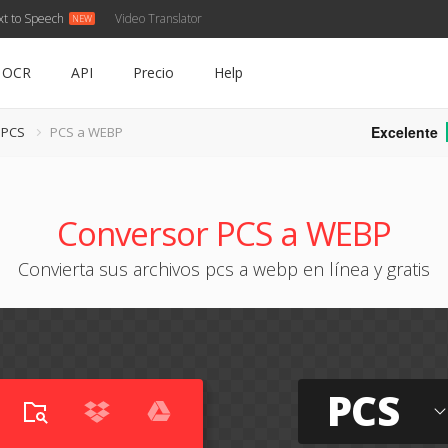
xt to Speech
Video Translator
OCR
API
Precio
Help
Excelente
 PCS
PCS a WEBP
Conversor PCS a WEBP
Convierta sus archivos pcs a webp en línea y gratis
PCS