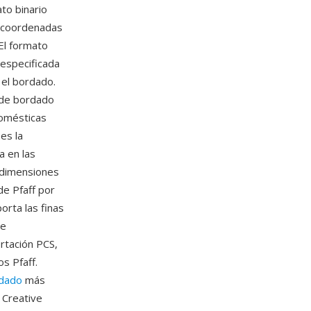
to binario
o coordenadas
El formato
 especificada
 el bordado.
 de bordado
domésticas
es la
a en las
 dimensiones
de Pfaff por
orta las finas
de
rtación PCS,
s Pfaff.
dado
más
 Creative