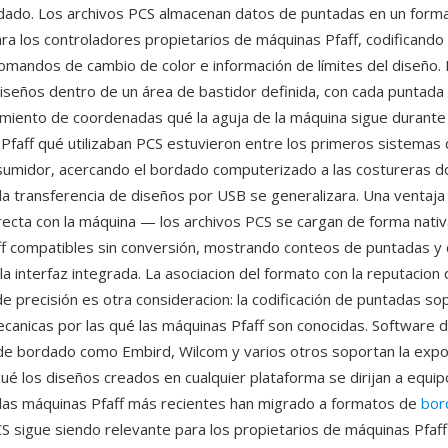
dado. Los archivos PCS almacenan datos de puntadas en un forma
ra los controladores propietarios de máquinas Pfaff, codificand
omandos de cambio de color e información de límites del diseño. 
diseños dentro de un área de bastidor definida, con cada puntada
iento de coordenadas qué la aguja de la máquina sigue durante
Pfaff qué utilizaban PCS estuvieron entre los primeros sistemas
umidor, acercando el bordado computerizado a las costureras 
la transferencia de diseños por USB se generalizara. Una ventaja 
irecta con la máquina — los archivos PCS se cargan de forma nativ
f compatibles sin conversión, mostrando conteos de puntadas y
la interfaz integrada. La asociacion del formato con la reputacion 
de precisión es otra consideracion: la codificación de puntadas sop
ecanicas por las qué las máquinas Pfaff son conocidas. Software 
n de bordado como Embird, Wilcom y varios otros soportan la expo
ué los diseños creados en cualquier plataforma se dirijan a equipo
las máquinas Pfaff más recientes han migrado a formatos de
bor
 sigue siendo relevante para los propietarios de máquinas Pfaff