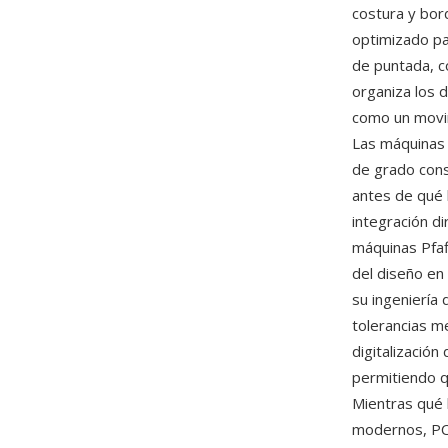
costura y bor
optimizado pa
de puntada, c
organiza los 
como un movim
Las máquinas 
de grado cons
antes de qué 
integración d
máquinas Pfaf
del diseño en 
su ingeniería 
tolerancias m
digitalizació
permitiendo q
Mientras qué 
modernos, PCS