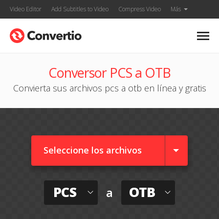
Video Editor
Add Subtitles to Video
Compress Video
Más
Conversor PCS a OTB
Convierta sus archivos pcs a otb en línea y gratis
Seleccione los archivos
PCS
OTB
a