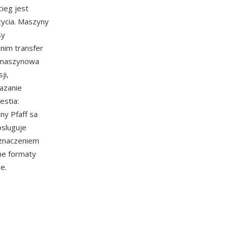
ieg jest
zycia. Maszyny
sy
nim transfer
a maszynowa
ji,
azanie
estia:
ny Pfaff sa
bsluguje
eznaczeniem
ne formaty
e.