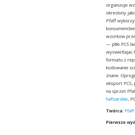
organizuje wz
okreslony jak
Pfaff wykorzy
konsumenckie
wzorkow prze
— pliki PCS l
wyswietlajac 
formatu z repu
kodowanie sci
znane. Oprogra
eksport PCS,
na sprzet Pfa
hafciarskie
, P
Twórca
:
Pfaff
Pierwsze wy