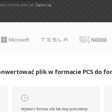
alny rozmiar pliku lub
Zapisz się
onwertować plik w formacie PCS do f
2
Wybierz format otb lub inny potrzebny