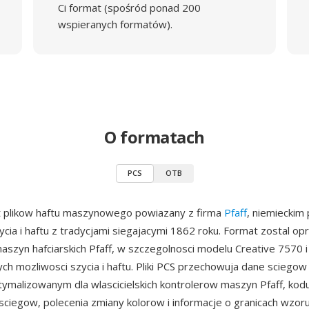
Ci format (spośród ponad 200
wspieranych formatów).
O formatach
PCS
OTB
t plikow haftu maszynowego powiazany z firma
Pfaff
, niemieckim
cia i haftu z tradycjami siegajacymi 1862 roku. Format zostal op
e maszyn hafciarskich Pfaff, w szczegolnosci modelu Creative 7570 
ych mozliwosci szycia i haftu. Pliki PCS przechowuja dane sciego
ymalizowanym dla wlascicielskich kontrolerow maszyn Pfaff, kod
ciegow, polecenia zmiany kolorow i informacje o granicach wzor