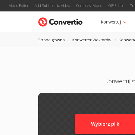
Video Editor
Add Subtitles to Video
Compress Video
GIF Editor
Te
Konwertuj
Strona główna
Konwerter Wektorów
Konwert
Konwertuj sw
Wybierz pliki