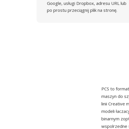
Google, usługi Dropbox, adresu URL lub
po prostu przeciągnij plik na stronę.
PCS to forma
maszyn do szy
linii Creativ
modeli łaczac
binarnym zopt
wspolrzedne s