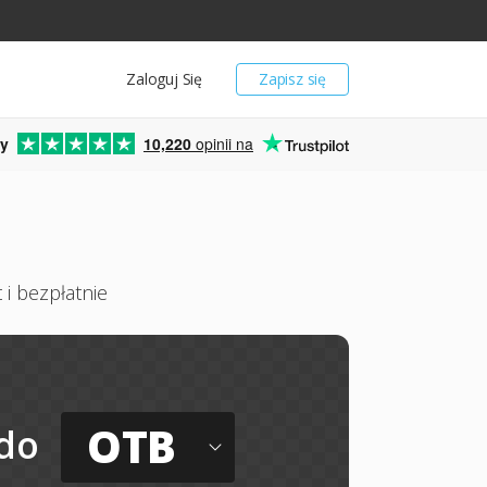
Zaloguj Się
Zapisz się
y
10,220
opinii na
 i bezpłatnie
OTB
do