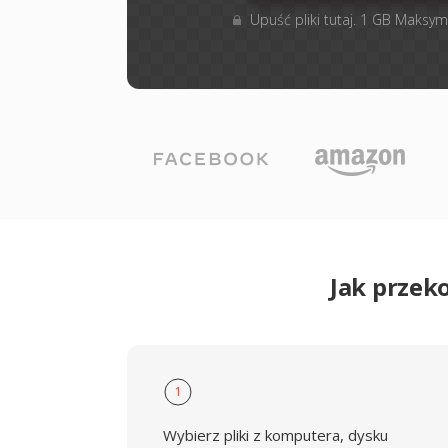
Upuść pliki tutaj. 1 GB Maksym
Jak przek
1
Wybierz pliki z komputera, dysku