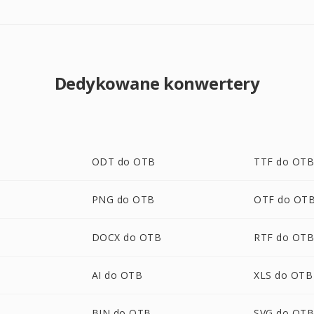
Dedykowane konwertery
ODT do OTB
TTF do OT
PNG do OTB
OTF do OT
DOCX do OTB
RTF do OT
AI do OTB
XLS do OTB
BIN do OTB
SVG do OT