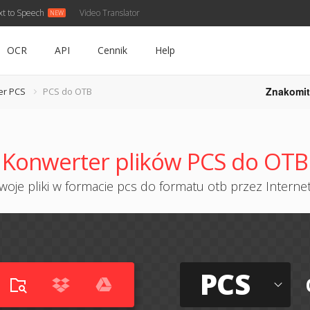
xt to Speech
Video Translator
OCR
API
Cennik
Help
Znakomit
er PCS
PCS do OTB
Konwerter plików PCS do OTB
oje pliki w formacie pcs do formatu otb przez Internet
PCS