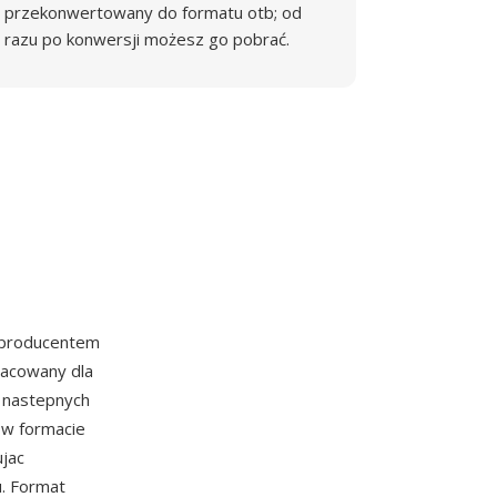
przekonwertowany do formatu otb; od
razu po konwersji możesz go pobrać.
 producentem
racowany dla
i nastepnych
w w formacie
ujac
u. Format