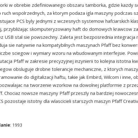
orki w obrebie zdefiniowanego obszaru tamborka, gdzie kazdy sc
o ruch wspolrzednych, za ktorym podaza igla maszyny podczas s
stujace PCS byly jednymi z wczesnych systemow hafciarskich kla
j, przybliżając skomputeryzowany haft do domowych krawcow za
z USB stal sie powszechny. Zaleta jest bezposrednia integracj
aduja sie natywnie na kompatybilnych maszynach Pfaff bez konwers
liczbe sciegow i wymiary wzoru na wbudowanym interfejsie. Powi
tacja Pfaff w zakresie precyzyjnej inzynierii to kolejna istotna kw
egow obsluguje drobne tolerancje mechaniczne, z ktorych maszy
mowanie do digitalizacji haftu, takie jak Embird, Wilcom i inne, o
 pozwalajac na tworzenie wzorkow na dowolnej platformie z prz
ff. Chociaz nowsze maszyny Pfaff przeszly na bardziej nowoczes
CS pozostaje istotny dla wlascicieli starszych maszyn Pfaff Creativ
danie
: 1993