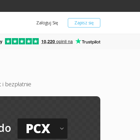
Zaloguj Się
Zapisz się
y
10,220
opinii na
 i bezpłatnie
PCX
do