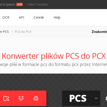
xt to Speech
Video Translator
OCR
API
Cennik
Help
Znakomit
er PCS
PCS do PCX
Konwerter plików PCS do PCX
oje pliki w formacie pcs do formatu pcx przez Internet
PCS