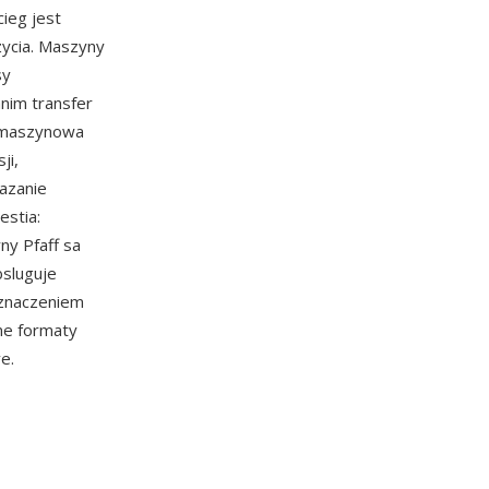
ieg jest
zycia. Maszyny
sy
nim transfer
a maszynowa
ji,
azanie
estia:
ny Pfaff sa
bsluguje
eznaczeniem
ne formaty
e.