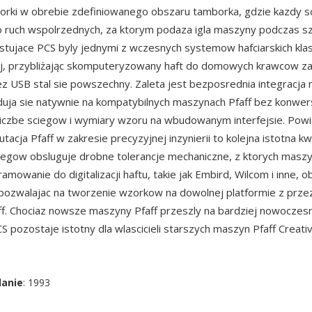
orki w obrebie zdefiniowanego obszaru tamborka, gdzie kazdy sc
o ruch wspolrzednych, za ktorym podaza igla maszyny podczas s
stujace PCS byly jednymi z wczesnych systemow hafciarskich kla
j, przybliżając skomputeryzowany haft do domowych krawcow za
z USB stal sie powszechny. Zaleta jest bezposrednia integracj
aduja sie natywnie na kompatybilnych maszynach Pfaff bez konwers
liczbe sciegow i wymiary wzoru na wbudowanym interfejsie. Powi
tacja Pfaff w zakresie precyzyjnej inzynierii to kolejna istotna kw
egow obsluguje drobne tolerancje mechaniczne, z ktorych maszy
mowanie do digitalizacji haftu, takie jak Embird, Wilcom i inne, o
 pozwalajac na tworzenie wzorkow na dowolnej platformie z prz
ff. Chociaz nowsze maszyny Pfaff przeszly na bardziej nowoczes
CS pozostaje istotny dla wlascicieli starszych maszyn Pfaff Creativ
danie
: 1993