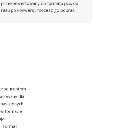
przekonwertowany do formatu pcx; od
razu po konwersji możesz go pobrać.
 producentem
racowany dla
i nastepnych
w w formacie
ujac
u. Format