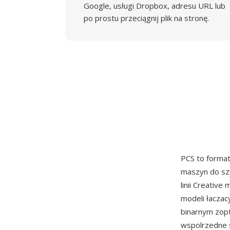
Google, usługi Dropbox, adresu URL lub
po prostu przeciągnij plik na stronę.
PCS to forma
maszyn do szy
linii Creativ
modeli łaczac
binarnym zopt
wspolrzedne s