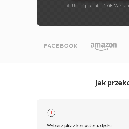
Upuść pliki tutaj. 1 GB Maksym
Jak przek
1
Wybierz pliki z komputera, dysku