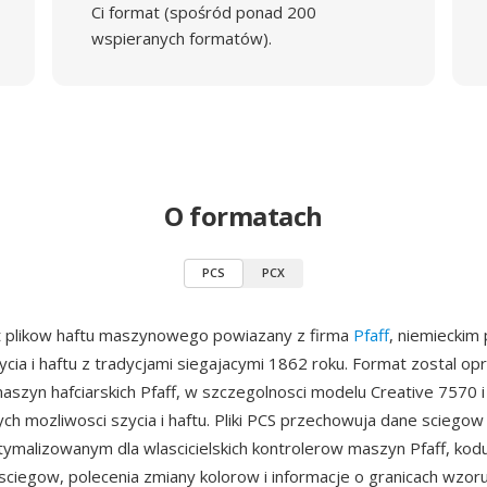
Ci format (spośród ponad 200
wspieranych formatów).
O formatach
PCS
PCX
t plikow haftu maszynowego powiazany z firma
Pfaff
, niemieckim
cia i haftu z tradycjami siegajacymi 1862 roku. Format zostal op
e maszyn hafciarskich Pfaff, w szczegolnosci modelu Creative 7570 
ych mozliwosci szycia i haftu. Pliki PCS przechowuja dane sciego
ymalizowanym dla wlascicielskich kontrolerow maszyn Pfaff, kod
ciegow, polecenia zmiany kolorow i informacje o granicach wzor