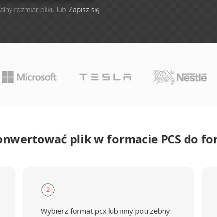
alny rozmiar pliku lub
Zapisz się
onwertować plik w formacie PCS do f
2
Wybierz format pcx lub inny potrzebny