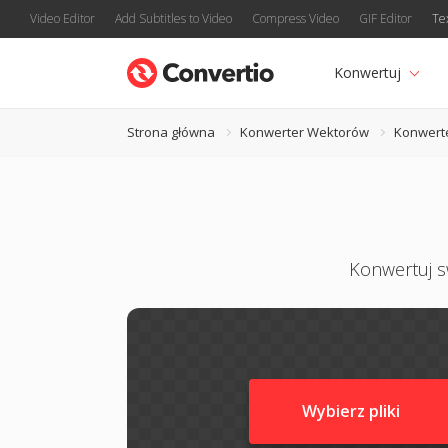
Video Editor
Add Subtitles to Video
Compress Video
GIF Editor
Te
Konwertuj
Strona główna
Konwerter Wektorów
Konwert
Konwertuj sw
Wybierz pliki