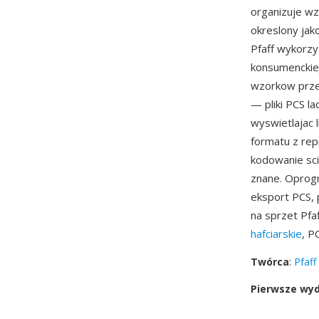
organizuje wz
okreslony jak
Pfaff wykorzy
konsumenckie
wzorkow prze
— pliki PCS l
wyswietlajac 
formatu z repu
kodowanie sci
znane. Oprogra
eksport PCS,
na sprzet Pfa
hafciarskie
, P
Twórca
:
Pfaff
Pierwsze wy