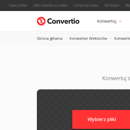
Video Editor
Add Subtitles to Video
Compress Video
GIF Editor
Te
Konwertuj
Strona główna
Konwerter Wektorów
Konwert
Konwertuj s
Wybierz pliki