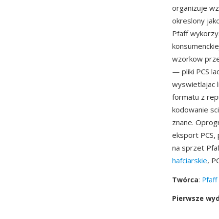
organizuje wz
okreslony jak
Pfaff wykorzy
konsumenckie
wzorkow prze
— pliki PCS l
wyswietlajac 
formatu z repu
kodowanie sci
znane. Oprogra
eksport PCS,
na sprzet Pfa
hafciarskie
, P
Twórca
:
Pfaff
Pierwsze wy