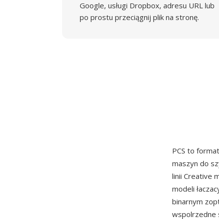
Google, usługi Dropbox, adresu URL lub
po prostu przeciągnij plik na stronę.
PCS to forma
maszyn do szy
linii Creativ
modeli łaczac
binarnym zopt
wspolrzedne s