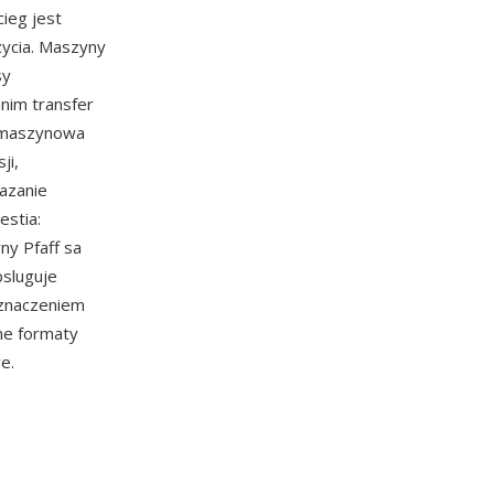
ieg jest
zycia. Maszyny
sy
nim transfer
a maszynowa
ji,
azanie
estia:
ny Pfaff sa
bsluguje
eznaczeniem
ne formaty
e.