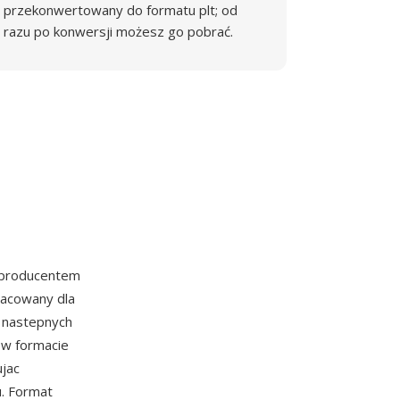
przekonwertowany do formatu plt; od
razu po konwersji możesz go pobrać.
 producentem
racowany dla
i nastepnych
w w formacie
ujac
u. Format