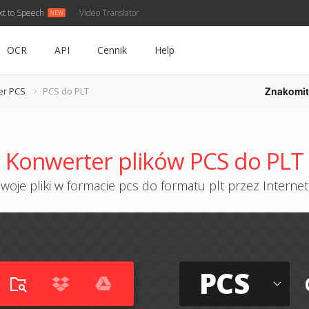
xt to Speech
Video Translator
OCR
API
Cennik
Help
Znakomit
er PCS
PCS do PLT
Konwerter plików PCS do PLT
woje pliki w formacie pcs do formatu plt przez Internet 
PCS