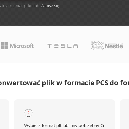
alny rozmiar pliku lub
Zapisz się
onwertować plik w formacie PCS do f
2
Wybierz format plt lub inny potrzebny Ci