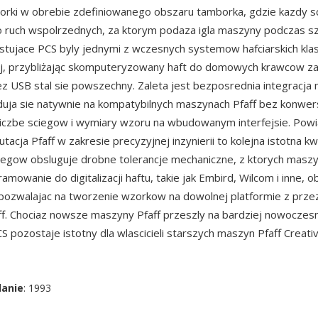
orki w obrebie zdefiniowanego obszaru tamborka, gdzie kazdy sc
o ruch wspolrzednych, za ktorym podaza igla maszyny podczas s
stujace PCS byly jednymi z wczesnych systemow hafciarskich kla
j, przybliżając skomputeryzowany haft do domowych krawcow za
z USB stal sie powszechny. Zaleta jest bezposrednia integracj
aduja sie natywnie na kompatybilnych maszynach Pfaff bez konwers
liczbe sciegow i wymiary wzoru na wbudowanym interfejsie. Powi
tacja Pfaff w zakresie precyzyjnej inzynierii to kolejna istotna kw
egow obsluguje drobne tolerancje mechaniczne, z ktorych maszy
mowanie do digitalizacji haftu, takie jak Embird, Wilcom i inne, o
 pozwalajac na tworzenie wzorkow na dowolnej platformie z prz
ff. Chociaz nowsze maszyny Pfaff przeszly na bardziej nowoczes
CS pozostaje istotny dla wlascicieli starszych maszyn Pfaff Creativ
danie
: 1993