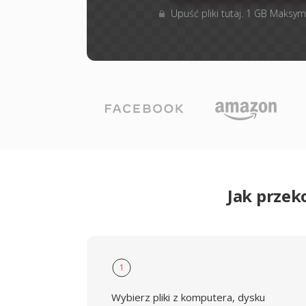
Upuść pliki tutaj. 1 GB Maksym
Jak przek
1
Wybierz pliki z komputera, dysku