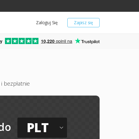
Zaloguj Się
Zapisz się
y
10,220
opinii na
i bezpłatnie
PLT
do