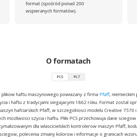
format (spośród ponad 200
wspieranych formatów).
O formatach
PCS
PLT
t plikow haftu maszynowego powiazany z firma
Pfaff
, niemieckim
cia i haftu z tradycjami siegajacymi 1862 roku. Format zostal op
e maszyn hafciarskich Pfaff, w szczegolnosci modelu Creative 7570 
ych mozliwosci szycia i haftu. Pliki PCS przechowuja dane sciego
ymalizowanym dla wlascicielskich kontrolerow maszyn Pfaff, kod
ciegow, polecenia zmiany kolorow i informacje o granicach wzor