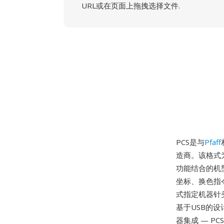
URL或在页面上拖拽选择文件.
PCS是与
Pfaff
造商。该格式为P
功能结合的机型
坐标、换色指
式指定机器针头
基于USB的
器集成 — P