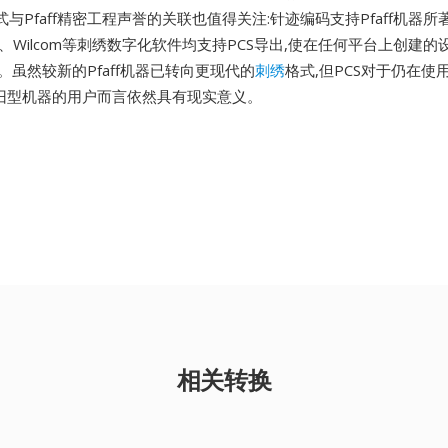
与Pfaff精密工程声誉的关联也值得关注:针迹编码支持Pfaff机器
rd、Wilcom等刺绣数字化软件均支持PCS导出,使在任何平台上创建
输出。虽然较新的Pfaff机器已转向更现代的
刺绣
格式,但PCS对于仍在使用P
e系列旧型机器的用户而言依然具有现实意义。
相关转换