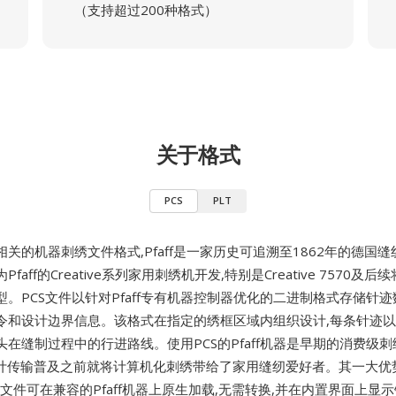
（支持超过200种格式）
关于格式
PCS
PLT
相关的机器刺绣文件格式,Pfaff是一家历史可追溯至1862年的德国
faff的Creative系列家用刺绣机开发,特别是Creative 7570及
。PCS文件以针对Pfaff专有机器控制器优化的二进制格式存储针迹
令和设计边界信息。该格式在指定的绣框区域内组织设计,每条针迹
在缝制过程中的行进路线。使用PCS的Pfaff机器是早期的消费级刺
设计传输普及之前就将计算机化刺绣带给了家用缝纫爱好者。其一大优
CS文件可在兼容的Pfaff机器上原生加载,无需转换,并在内置界面上显