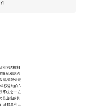
件
缝纫和刺绣机制
后续将缝纫和刺绣
数据,编码针迹
以坐标运动的方
绣系统之一,在
势是直接的机
示针迹数量和设