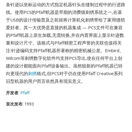
条针迹以坐标运动的方式指定机器针头在缝制过程中的行进路
线。使用PCS的Pfaff机器是早期的消费级刺绣系统之一,在基
于USB的设计传输普及之前就将计算机化刺绣带给了家用缝纫
爱好者。其一大优势是直接的机器集成 — PCS文件可在兼容
的Pfaff机器上原生加载,无需转换,并在内置界面上显示针迹数
量和设计尺寸。该格式与Pfaff精密工程声誉的关联也值得关
注:针迹编码支持Pfaff机器所著称的精密机械公差。Embird、
Wilcom等刺绣数字化软件均支持PCS导出,使在任何平台上创
建的设计都能面向Pfaff设备输出。虽然较新的Pfaff机器已转
向更现代的
刺绣
格式,但PCS对于仍在使用Pfaff Creative系列
旧型机器的用户而言依然具有现实意义。
开发者
:
Pfaff
首次发布
: 1993