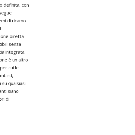
io definita, con
 segue
emi di ricamo
l
ione diretta
ibili senza
ia integrata.
ione è un altro
per cui le
Embird,
 su qualsiasi
enti siano
ri di