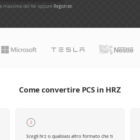
one massima del file oppure
Registrati
Come convertire PCS in HRZ
2
Scegli hrz o qualsiasi altro formato che ti