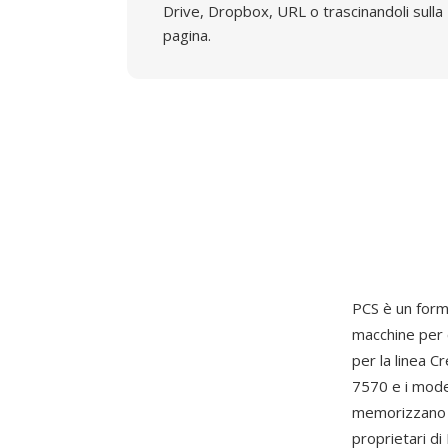
Drive, Dropbox, URL o trascinandoli sulla
pagina.
PCS è un form
macchine per c
per la linea C
7570 e i model
memorizzano i 
proprietari di