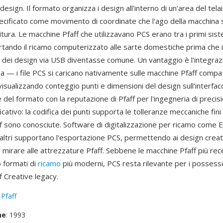
 design. Il formato organizza i design all'interno di un'area del tela
ecificato come movimento di coordinate che l'ago della macchina
itura. Le macchine Pfaff che utilizzavano PCS erano tra i primi sist
tando il ricamo computerizzato alle sarte domestiche prima che i
 dei design via USB diventasse comune. Un vantaggio è l'integraz
a — i file PCS si caricano nativamente sulle macchine Pfaff compat
isualizzando conteggio punti e dimensioni del design sull'interfacc
 del formato con la reputazione di Pfaff per l'ingegneria di precis
icativo: la codifica dei punti supporta le tolleranze meccaniche fini 
f sono conosciute. Software di digitalizzazione per ricamo come 
altri supportano l'esportazione PCS, permettendo ai design creati
 mirare alle attrezzature Pfaff. Sebbene le macchine Pfaff più rec
 formati di
ricamo
più moderni, PCS resta rilevante per i possesso
f Creative legacy.
:
Pfaff
ne
: 1993