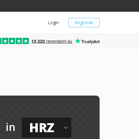
Login
Registrati
10,220
recensioni su
HRZ
in