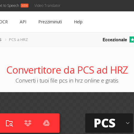
xt to Speech
Video Translator
OCR
API
Prezziminuti
Help
Eccezionale
S
PCS a HRZ
Convertitore da PCS ad HRZ
Converti i tuoi file pcs in hrz online e gratis
PCS