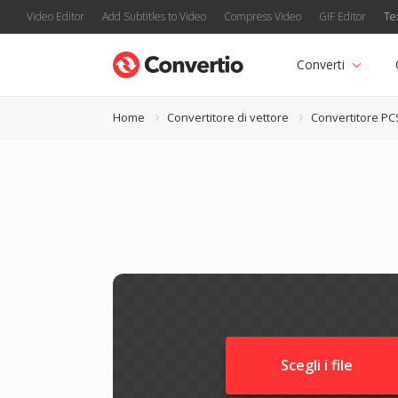
Video Editor
Add Subtitles to Video
Compress Video
GIF Editor
Te
Converti
Home
Convertitore di vettore
Convertitore PC
Scegli i file