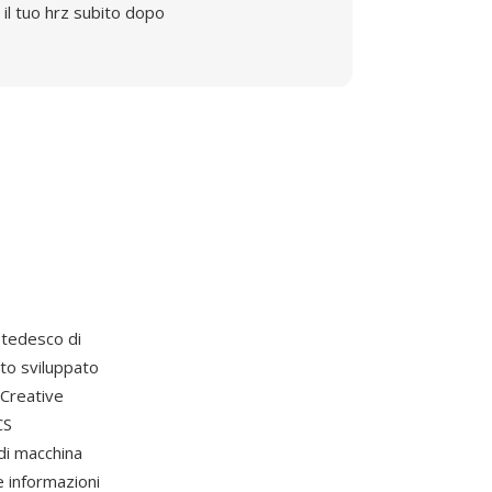
il tuo hrz subito dopo
 tedesco di
ato sviluppato
 Creative
CS
 di macchina
e informazioni