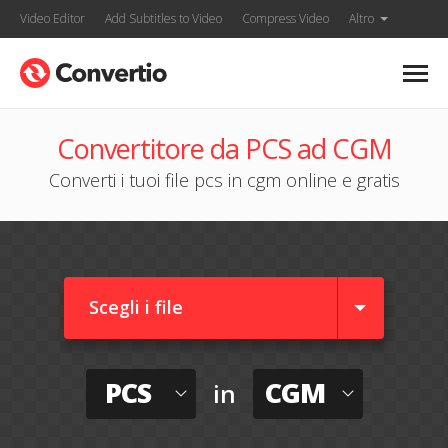
Video Editor
Add Subtitles to Video
Compress Video
Altro
Convertitore da PCS ad CGM
Converti i tuoi file pcs in cgm online e gratis
Scegli i file
PCS
CGM
in