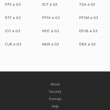
PPS a G3
XCF a G3
TGA a G3
RTF a G3
PPSX a G3
PPSM a G3
ICO a G3
HEIC a G3
EPUB a G3
CUR a G3
ABW a G3
DBK a G3
About
Security
Formati
Help