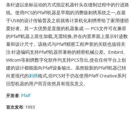
条针迹以坐标运动的方式指定机器针头在缝制过程中的行进路
线。使用PCS的Pfaff机器是早期的消费级刺绣系统之一,在基
于USB的设计传输普及之前就将计算机化刺绣带给了家用缝纫
爱好者。其一大优势是直接的机器集成 — PCS文件可在兼容
的Pfaff机器上原生加载,无需转换,并在内置界面上显示针迹数
量和设计尺寸。该格式与Pfaff精密工程声誉的关联也值得关
注:针迹编码支持Pfaff机器所著称的精密机械公差。Embird、
Wilcom等刺绣数字化软件均支持PCS导出,使在任何平台上创
建的设计都能面向Pfaff设备输出。虽然较新的Pfaff机器已转
向更现代的
刺绣
格式,但PCS对于仍在使用Pfaff Creative系列
旧型机器的用户而言依然具有现实意义。
开发者
:
Pfaff
首次发布
: 1993