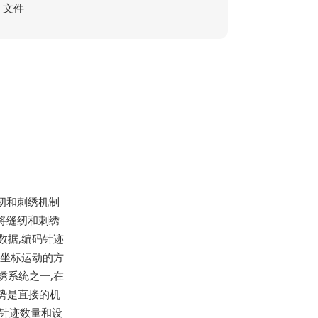
文件
缝纫和刺绣机制
后续将缝纫和刺绣
数据,编码针迹
以坐标运动的方
绣系统之一,在
势是直接的机
示针迹数量和设