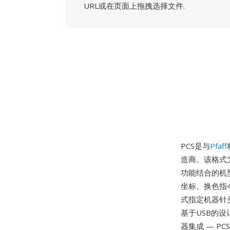
URL或在页面上拖拽选择文件.
PCS是与
Pfaff
造商。该格式为P
功能结合的机型
坐标、换色指
式指定机器针头
基于USB的
器集成 — P