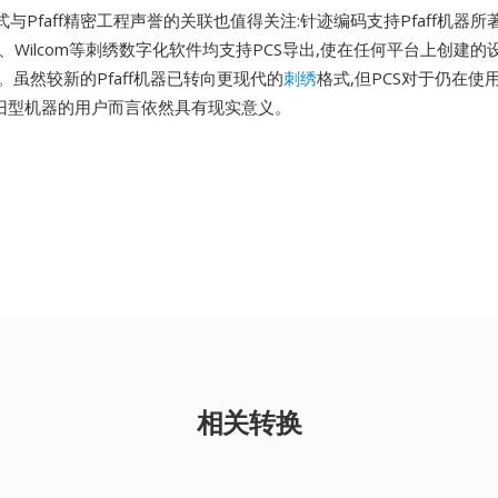
与Pfaff精密工程声誉的关联也值得关注:针迹编码支持Pfaff机器
rd、Wilcom等刺绣数字化软件均支持PCS导出,使在任何平台上创建
输出。虽然较新的Pfaff机器已转向更现代的
刺绣
格式,但PCS对于仍在使用P
e系列旧型机器的用户而言依然具有现实意义。
相关转换