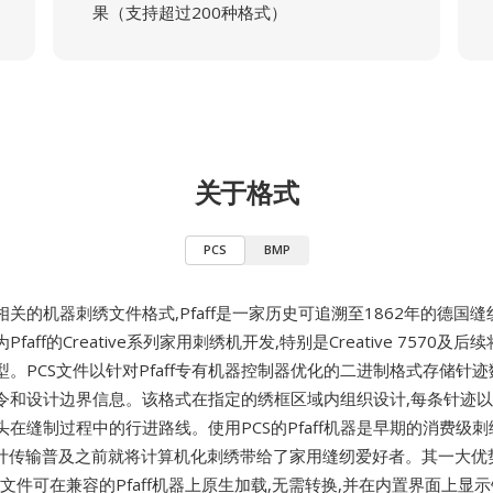
果（支持超过200种格式）
关于格式
PCS
BMP
相关的机器刺绣文件格式,Pfaff是一家历史可追溯至1862年的德国
faff的Creative系列家用刺绣机开发,特别是Creative 7570及
。PCS文件以针对Pfaff专有机器控制器优化的二进制格式存储针迹
令和设计边界信息。该格式在指定的绣框区域内组织设计,每条针迹
在缝制过程中的行进路线。使用PCS的Pfaff机器是早期的消费级刺
设计传输普及之前就将计算机化刺绣带给了家用缝纫爱好者。其一大优
CS文件可在兼容的Pfaff机器上原生加载,无需转换,并在内置界面上显