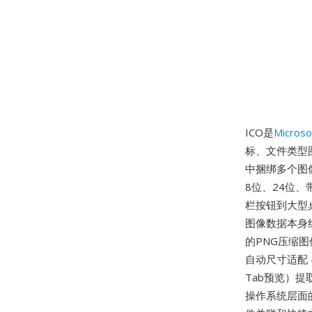
ICO是
Microso
标、文件类型图
中捆绑多个图像变
8位、24位、
栏按钮到大型桌
图像数据本身组
的PNG压缩
自动尺寸适配 
Tab预览）
操作系统层面的