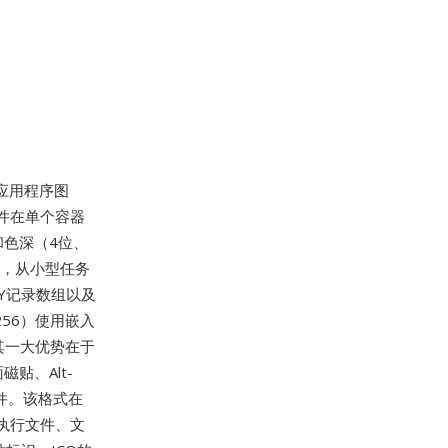
为应用程序图
文件在单个容器
）和色深（4位、
图像，从小型任务
RY记录数组以及
256）使用嵌入
其一大优势在于
贴、Alt-
件。该格式在
可执行文件、文