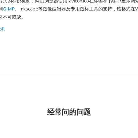
式的标识机制，网页浏览器使用favicon.ico在标签和书签中显示网
到
GIMP
、Inkscape等图像编辑器及专用图标工具的支持，该格式在Wi
然不可或缺。
oft
经常问的问题