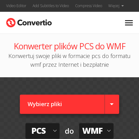
Video Editor
Add Subtitles to Video
Compress Video
Więcej
Konwerter plików PCS do WMF
Konwertuj swoje pliki w formacie pcs do formatu
wmf przez Internet i bezpłatnie
Wybierz pliki
PCS
WMF
do