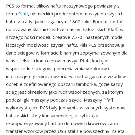
PCS to format plikow haftu maszynowego powiazany z
firma
Pfaff
, niemieckim producentem maszyn do szycia i
haftu z tradycjami siegajacymi 1862 roku. Format zostal
opracowany dla linii Creative maszyn hafciarskich Pfaff, w
szczegolnosci modelu Creative 7570 i nastepnych modeli
łaczacych mozliwosci szycia i haftu. Pliki PCS przechowuja
dane sciegow w formacie binarnym zoptymalizowanym dla
wlascicielskich kontrolerow maszyn Pfaff, kodujac
wspolrzedne sciegow, polecenia zmiany kolorow i
informacje o granicach wzoru. Format organizuje wzorki w
obrebie zdefiniowanego obszaru tamborka, gdzie kazdy
scieg jest okreslony jako ruch wspolrzednych, za ktorym
podaza igla maszyny podczas szycia. Maszyny Pfaff
wykorzystujace PCS byly jednymi z wczesnych systemow
hafciarskich klasy konsumenckiej, przybliżając
skomputeryzowany haft do domowych krawcow zanim
transfer wzorkow przez USB stal sie powszechny. Zaleta