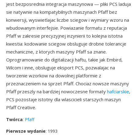
jest bezposrednia integracja maszynowa — pliki PCS laduja
sie natywnie na kompatybilnych maszynach Pfaff bez
konwersji, wyswietlajac liczbe sciegow i wymiary wzoru na
wbudowanym interfejsie. Powiazanie formatu z reputacja
Pfaff w zakresie precyzyjnej inzynierii to kolejna istotna
kwestia: kodowanie sciegow obsluguje drobne tolerancje
mechaniczne, z ktorych maszyny Pfaff sa znane.
Oprogramowanie do digitalizacji haftu, takie jak Embird,
Wilcom i inne, obsluguje eksport PCS, pozwalajac na
tworzenie wzorkow na dowolnej platformie z
przeznaczeniem na sprzet Pfaff. Chociaz nowsze maszyny
Pfaff przeszly na bardziej nowoczesne formaty
hafciarskie
,
PCS pozostaje istotny dla wlascicieli starszych maszyn
Pfaff Creative.
Twórca
:
Pfaff
Pierwsze wydanie
: 1993