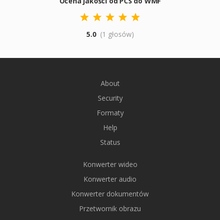
Ocena jakości od PCS do WMF
5.0
(1 głosów)
About
Security
Formaty
Help
Status
Konwerter wideo
Konwerter audio
Konwerter dokumentów
Przetwornik obrazu