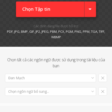
Chọn Tập tin
Các định dạng file được hỗ trợ:
PDF, JPG, BMP, GIF, JP2, JPEG, PBM, PCX, PGM, PNG, PPM, TGA, TIFF,
WBMP
Chọn tất cả các ngôn ngữ được sử dụng trong tài liệu của
bạn
Đan Mạch
Chọn ngôn ngữ bổ sung...