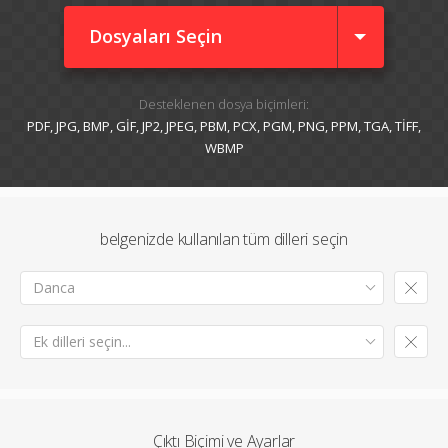
Dosyaları Seçin
Desteklenen dosya biçimleri:
PDF, JPG, BMP, GIF, JP2, JPEG, PBM, PCX, PGM, PNG, PPM, TGA, TIFF,
WBMP
belgenizde kullanılan tüm dilleri seçin
Danca
Ek dilleri seçin...
Çıktı Biçimi ve Ayarlar