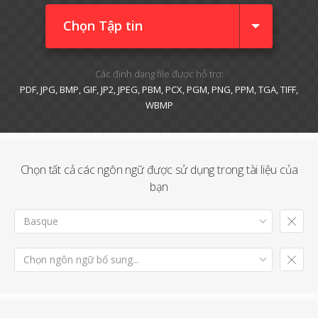
Chọn Tập tin
Các định dạng file được hỗ trợ:
PDF, JPG, BMP, GIF, JP2, JPEG, PBM, PCX, PGM, PNG, PPM, TGA, TIFF,
WBMP
Chọn tất cả các ngôn ngữ được sử dụng trong tài liệu của
bạn
Basque
Chọn ngôn ngữ bổ sung...