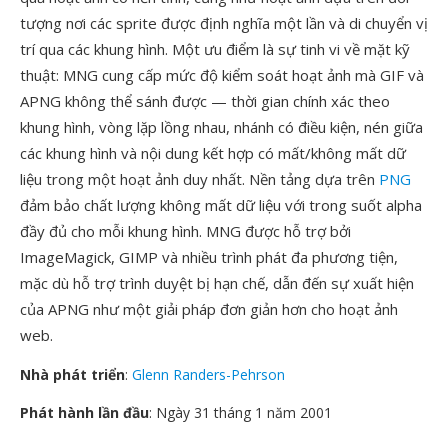
tượng nơi các sprite được định nghĩa một lần và di chuyển vị
trí qua các khung hình. Một ưu điểm là sự tinh vi về mặt kỹ
thuật: MNG cung cấp mức độ kiểm soát hoạt ảnh mà GIF và
APNG không thể sánh được — thời gian chính xác theo
khung hình, vòng lặp lồng nhau, nhánh có điều kiện, nén giữa
các khung hình và nội dung kết hợp có mất/không mất dữ
liệu trong một hoạt ảnh duy nhất. Nền tảng dựa trên
PNG
đảm bảo chất lượng không mất dữ liệu với trong suốt alpha
đầy đủ cho mỗi khung hình. MNG được hỗ trợ bởi
ImageMagick, GIMP và nhiều trình phát đa phương tiện,
mặc dù hỗ trợ trình duyệt bị hạn chế, dẫn đến sự xuất hiện
của APNG như một giải pháp đơn giản hơn cho hoạt ảnh
web.
Nhà phát triển
:
Glenn Randers-Pehrson
Phát hành lần đầu
: Ngày 31 tháng 1 năm 2001