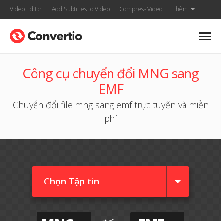
Video Editor
Add Subtitles to Video
Compress Video
Thêm
Công cụ chuyển đổi MNG sang
EMF
Chuyển đổi file mng sang emf trực tuyến và miễn
phí
Chọn Tập tin