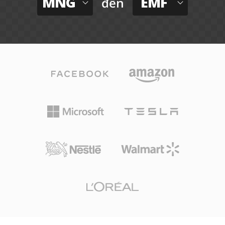
MNG
EMF
đến