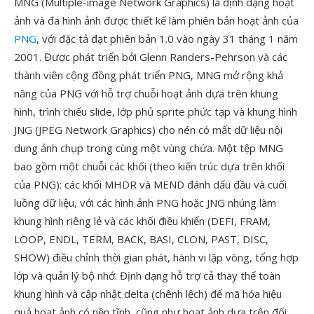
MNG (Multiple-image Network Graphics) là định dạng hoạt
ảnh và đa hình ảnh được thiết kế làm phiên bản hoạt ảnh của
PNG
, với đặc tả đạt phiên bản 1.0 vào ngày 31 tháng 1 năm
2001. Được phát triển bởi Glenn Randers-Pehrson và các
thành viên cộng đồng phát triển PNG, MNG mở rộng khả
năng của PNG với hỗ trợ chuỗi hoạt ảnh dựa trên khung
hình, trình chiếu slide, lớp phủ sprite phức tạp và khung hình
JNG (JPEG Network Graphics) cho nén có mất dữ liệu nội
dung ảnh chụp trong cùng một vùng chứa. Một tệp MNG
bao gồm một chuỗi các khối (theo kiến trúc dựa trên khối
của PNG): các khối MHDR và MEND đánh dấu đầu và cuối
luồng dữ liệu, với các hình ảnh PNG hoặc JNG nhúng làm
khung hình riêng lẻ và các khối điều khiển (DEFI, FRAM,
LOOP, ENDL, TERM, BACK, BASI, CLON, PAST, DISC,
SHOW) điều chỉnh thời gian phát, hành vi lặp vòng, tổng hợp
lớp và quản lý bộ nhớ. Định dạng hỗ trợ cả thay thế toàn
khung hình và cập nhật delta (chênh lệch) để mã hóa hiệu
quả hoạt ảnh có nền tĩnh, cũng như hoạt ảnh dựa trên đối