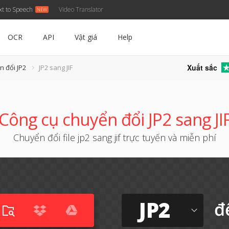
xt to Speech
Video Translator
OCR
API
Vật giá
Help
Xuất sắc
n đổi JP2
JP2 sang JIF
Công cụ chuyển đổi JP2 sang JI
Chuyển đổi file jp2 sang jif trực tuyến và miễn phí
JP2
đ