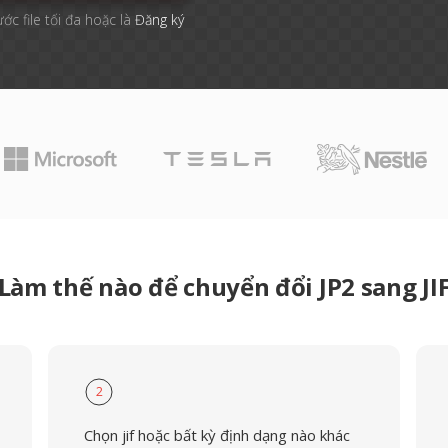
ước file tối đa hoặc là
Đăng ký
Làm thế nào để chuyển đổi JP2 sang JI
2
Chọn jif hoặc bất kỳ định dạng nào khác