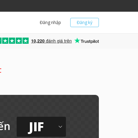
Đăng nhập
Đăng ký
10,220
đánh giá trên
F
JIF
ến