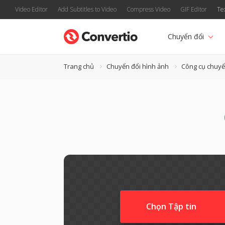
Video Editor
Add Subtitles to Video
Compress Video
GIF Editor
Te
Chuyển đổi
Trang chủ
Chuyển đổi hình ảnh
Công cụ chuyể
Chọn Tập tin