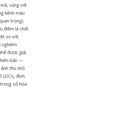
 mã, cùng với
ợng kênh màu
 quan trọng)
u điểm là chất
ệt so với
ối nghiêm
thể được giải
phiên bản —
 ảnh thu nhỏ
ố (DCI), định
 trong số hóa