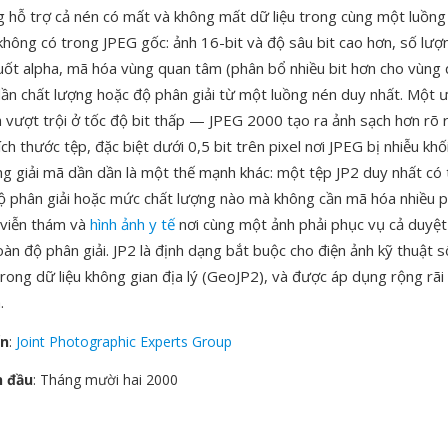
g hỗ trợ cả nén có mất và không mất dữ liệu trong cùng một luồng
 không có trong JPEG gốc: ảnh 16-bit và độ sâu bit cao hơn, số lư
suốt alpha, mã hóa vùng quan tâm (phân bổ nhiều bit hơn cho vùng
 dần chất lượng hoặc độ phân giải từ một luồng nén duy nhất. Một ư
h vượt trội ở tốc độ bit thấp — JPEG 2000 tạo ra ảnh sạch hơn rõ r
ch thước tệp, đặc biệt dưới 0,5 bit trên pixel nơi JPEG bị nhiễu kh
ng giải mã dần dần là một thế mạnh khác: một tệp JP2 duy nhất có 
ộ phân giải hoặc mức chất lượng nào mà không cần mã hóa nhiều 
o viễn thám và
hình ảnh y tế
nơi cùng một ảnh phải phục vụ cả duyệt
oàn độ phân giải. JP2 là định dạng bắt buộc cho điện ảnh kỹ thuật s
trong dữ liệu không gian địa lý (GeoJP2), và được áp dụng rộng rãi
.
ển
:
Joint Photographic Experts Group
n đầu
: Tháng mười hai 2000