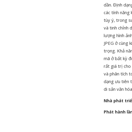
dần. Định dạn
các tính năng
tùy ý, trong 
và tinh chỉnh
lượng hình ản
JPEG ở cùng kí
trọng. Khả nă
mã ở bất kỳ đ
rất giá trị ch
và phân tích t
dạng ưu tiên 
di sản văn hóa
Nhà phát tri
Phát hành lầ