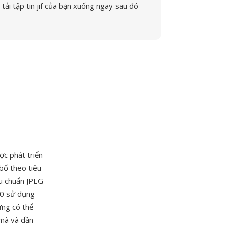
tải tập tin jif của bạn xuống ngay sau đó
ợc phát triển
bố theo tiêu
u chuẩn JPEG
00 sử dụng
ưng có thể
 mà và dần