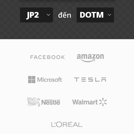
JP2
DOTM
đến