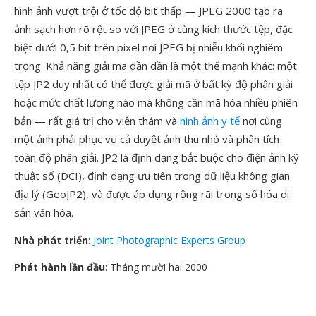
hình ảnh vượt trội ở tốc độ bit thấp — JPEG 2000 tạo ra
ảnh sạch hơn rõ rệt so với JPEG ở cùng kích thước tệp, đặc
biệt dưới 0,5 bit trên pixel nơi JPEG bị nhiễu khối nghiêm
trọng. Khả năng giải mã dần dần là một thế mạnh khác: một
tệp JP2 duy nhất có thể được giải mã ở bất kỳ độ phân giải
hoặc mức chất lượng nào mà không cần mã hóa nhiều phiên
bản — rất giá trị cho viễn thám và
hình ảnh y tế
nơi cùng
một ảnh phải phục vụ cả duyệt ảnh thu nhỏ và phân tích
toàn độ phân giải. JP2 là định dạng bắt buộc cho điện ảnh kỹ
thuật số (DCI), định dạng ưu tiên trong dữ liệu không gian
địa lý (GeoJP2), và được áp dụng rộng rãi trong số hóa di
sản văn hóa.
Nhà phát triển
:
Joint Photographic Experts Group
Phát hành lần đầu
: Tháng mười hai 2000