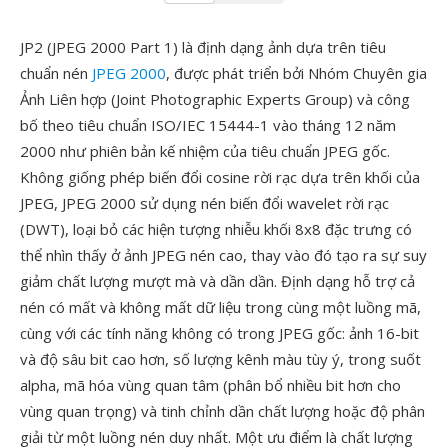
JP2 (JPEG 2000 Part 1) là định dạng ảnh dựa trên tiêu
chuẩn nén
JPEG 2000
, được phát triển bởi Nhóm Chuyên gia
Ảnh Liên hợp (Joint Photographic Experts Group) và công
bố theo tiêu chuẩn ISO/IEC 15444-1 vào tháng 12 năm
2000 như phiên bản kế nhiệm của tiêu chuẩn JPEG gốc.
Không giống phép biến đổi cosine rời rạc dựa trên khối của
JPEG, JPEG 2000 sử dụng nén biến đổi wavelet rời rạc
(DWT), loại bỏ các hiện tượng nhiễu khối 8x8 đặc trưng có
thể nhìn thấy ở ảnh JPEG nén cao, thay vào đó tạo ra sự suy
giảm chất lượng mượt mà và dần dần. Định dạng hỗ trợ cả
nén có mất và không mất dữ liệu trong cùng một luồng mã,
cùng với các tính năng không có trong JPEG gốc: ảnh 16-bit
và độ sâu bit cao hơn, số lượng kênh màu tùy ý, trong suốt
alpha, mã hóa vùng quan tâm (phân bổ nhiều bit hơn cho
vùng quan trọng) và tinh chỉnh dần chất lượng hoặc độ phân
giải từ một luồng nén duy nhất. Một ưu điểm là chất lượng