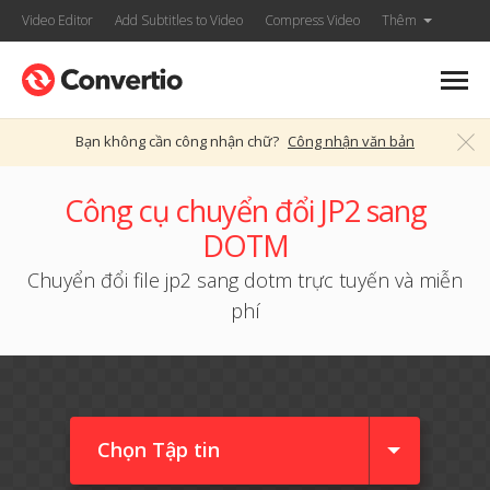
Video Editor
Add Subtitles to Video
Compress Video
Thêm
Bạn không cần công nhận chữ?
Công nhận văn bản
Công cụ chuyển đổi JP2 sang
DOTM
Chuyển đổi file jp2 sang dotm trực tuyến và miễn
phí
Chọn Tập tin