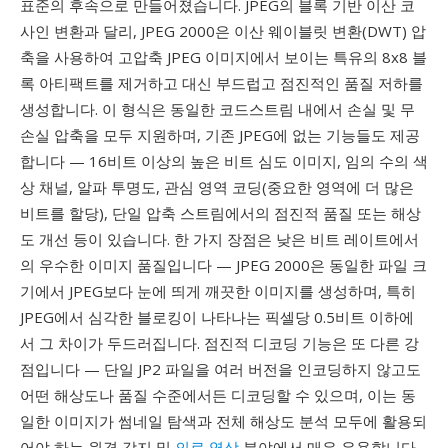
표준의 후속으로 만들어졌습니다. JPEG의 블록 기반 이산 코
사인 변환과 달리, JPEG 2000은 이산 웨이블릿 변환(DWT) 압
축을 사용하여 고압축 JPEG 이미지에서 보이는 특유의 8x8 블
록 아티팩트를 제거하고 대신 부드럽고 점진적인 품질 저하를
생성합니다. 이 형식은 동일한 코드스트림 내에서 손실 및 무
손실 압축을 모두 지원하며, 기존 JPEG에 없는 기능들도 제공
합니다 — 16비트 이상의 높은 비트 심도 이미지, 임의 수의 색
상 채널, 알파 투명도, 관심 영역 코딩(중요한 영역에 더 많은
비트를 할당), 단일 압축 스트림에서의 점진적 품질 또는 해상
도 개선 등이 있습니다. 한 가지 장점은 낮은 비트 레이트에서
의 우수한 이미지 품질입니다 — JPEG 2000은 동일한 파일 크
기에서 JPEG보다 눈에 띄게 깨끗한 이미지를 생성하며, 특히
JPEG에서 심각한 블로킹이 나타나는 픽셀당 0.5비트 이하에
서 그 차이가 두드러집니다. 점진적 디코딩 기능은 또 다른 강
점입니다 — 단일 JP2 파일을 여러 버전을 인코딩하지 않고도
어떤 해상도나 품질 수준에서든 디코딩할 수 있으며, 이는 동
일한 이미지가 썸네일 탐색과 전체 해상도 분석 모두에 활용되
어야 하는 원격 감지 및
의료 영상
분야에서 매우 유용합니다.