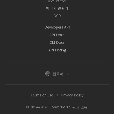
문서 변환기
이미지 변환기
OCR
Developers API
API Docs
CLI Docs
API Pricing
한국어
Terms of Use
Privacy Policy
© 2014–2026 Convertio ltd. 판권 소유.