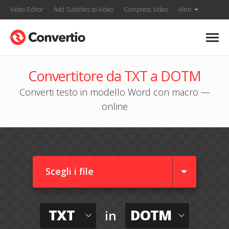
Video Editor
Add Subtitles to Video
Compress Video
Altro
Convertitore da TXT a DOTM
Converti testo in modello Word con macro —
online
Scegli i file
TXT
DOTM
in