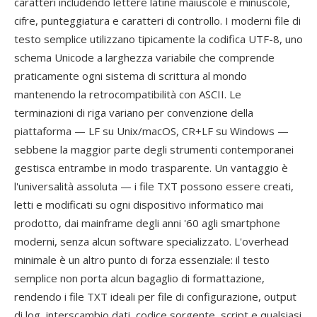
caratteri includendo lettere latine maiuscole e minuscole,
cifre, punteggiatura e caratteri di controllo. I moderni file di
testo semplice utilizzano tipicamente la codifica UTF-8, uno
schema Unicode a larghezza variabile che comprende
praticamente ogni sistema di scrittura al mondo
mantenendo la retrocompatibilità con ASCII. Le
terminazioni di riga variano per convenzione della
piattaforma — LF su Unix/macOS, CR+LF su Windows —
sebbene la maggior parte degli strumenti contemporanei
gestisca entrambe in modo trasparente. Un vantaggio è
l'universalità assoluta — i file TXT possono essere creati,
letti e modificati su ogni dispositivo informatico mai
prodotto, dai mainframe degli anni '60 agli smartphone
moderni, senza alcun software specializzato. L'overhead
minimale è un altro punto di forza essenziale: il testo
semplice non porta alcun bagaglio di formattazione,
rendendo i file TXT ideali per file di configurazione, output
di log, interscambio dati, codice sorgente, script e qualsiasi