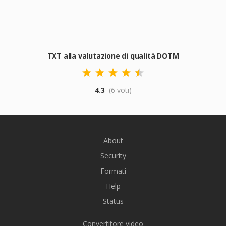
TXT alla valutazione di qualità DOTM
4.3
(6 voti)
About
Security
Formati
Help
Status
Convertitore video