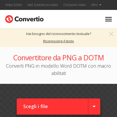
Video Editor
Add Subtitles to Video
Compress Video
Altro
Hai bisogno del riconoscimento testuale?
Riconoscere il testo
Convertitore da PNG a DOTM
Converti PNG in modello Word DOTM con macro
abilitati
Scegli i file