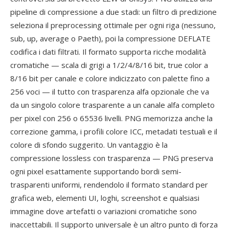
pipeline di compressione a due stadi: un filtro di predizione
seleziona il preprocessing ottimale per ogni riga (nessuno,
sub, up, average o Paeth), poi la compressione DEFLATE
codifica i dati filtrati. Il formato supporta ricche modalità
cromatiche — scala di grigi a 1/2/4/8/16 bit, true color a
8/16 bit per canale e colore indicizzato con palette fino a
256 voci — il tutto con trasparenza alfa opzionale che va
da un singolo colore trasparente a un canale alfa completo
per pixel con 256 o 65536 livelli. PNG memorizza anche la
correzione gamma, i profili colore ICC, metadati testuali e il
colore di sfondo suggerito. Un vantaggio è la
compressione lossless con trasparenza — PNG preserva
ogni pixel esattamente supportando bordi semi-
trasparenti uniformi, rendendolo il formato standard per
grafica web, elementi UI, loghi, screenshot e qualsiasi
immagine dove artefatti o variazioni cromatiche sono
inaccettabili. Il supporto universale è un altro punto di forza