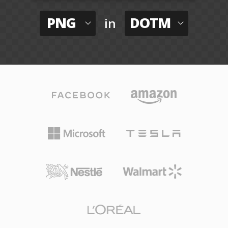
PNG
DOTM
in