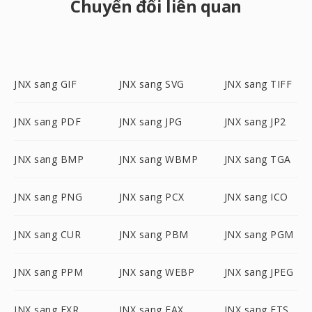
Chuyển đổi liên quan
JNX sang GIF
JNX sang SVG
JNX sang TIFF
JNX sang PDF
JNX sang JPG
JNX sang JP2
JNX sang BMP
JNX sang WBMP
JNX sang TGA
JNX sang PNG
JNX sang PCX
JNX sang ICO
JNX sang CUR
JNX sang PBM
JNX sang PGM
JNX sang PPM
JNX sang WEBP
JNX sang JPEG
JNX sang EXR
JNX sang FAX
JNX sang FTS