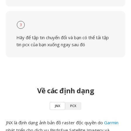
3
Hãy để tập tin chuyển đổi và bạn có thể tải tập
tin pcx của bạn xuống ngay sau đó
Về các định dạng
JNX
PCX
JNX là định dạng ảnh bản đồ raster độc quyền do
Garmin
phát triển cho dịch vụ BirdsEye Satellite Imagery và