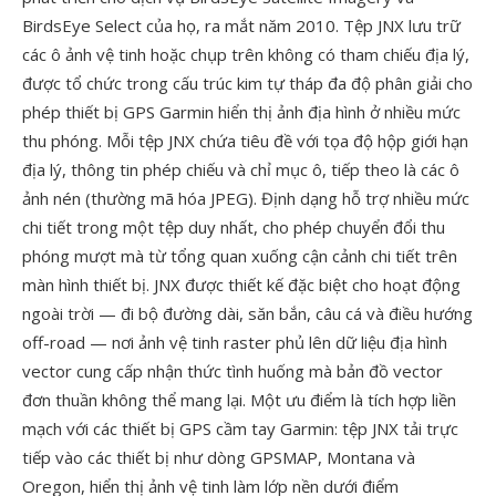
BirdsEye Select của họ, ra mắt năm 2010. Tệp JNX lưu trữ
các ô ảnh vệ tinh hoặc chụp trên không có tham chiếu địa lý,
được tổ chức trong cấu trúc kim tự tháp đa độ phân giải cho
phép thiết bị GPS Garmin hiển thị ảnh địa hình ở nhiều mức
thu phóng. Mỗi tệp JNX chứa tiêu đề với tọa độ hộp giới hạn
địa lý, thông tin phép chiếu và chỉ mục ô, tiếp theo là các ô
ảnh nén (thường mã hóa JPEG). Định dạng hỗ trợ nhiều mức
chi tiết trong một tệp duy nhất, cho phép chuyển đổi thu
phóng mượt mà từ tổng quan xuống cận cảnh chi tiết trên
màn hình thiết bị. JNX được thiết kế đặc biệt cho hoạt động
ngoài trời — đi bộ đường dài, săn bắn, câu cá và điều hướng
off-road — nơi ảnh vệ tinh raster phủ lên dữ liệu địa hình
vector cung cấp nhận thức tình huống mà bản đồ vector
đơn thuần không thể mang lại. Một ưu điểm là tích hợp liền
mạch với các thiết bị GPS cầm tay Garmin: tệp JNX tải trực
tiếp vào các thiết bị như dòng GPSMAP, Montana và
Oregon, hiển thị ảnh vệ tinh làm lớp nền dưới điểm