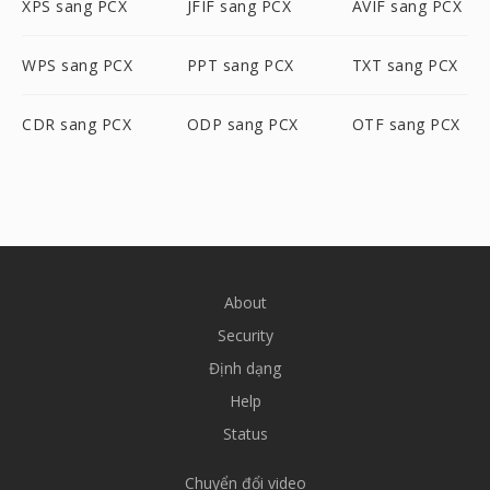
XPS sang PCX
JFIF sang PCX
AVIF sang PCX
WPS sang PCX
PPT sang PCX
TXT sang PCX
CDR sang PCX
ODP sang PCX
OTF sang PCX
About
Security
Định dạng
Help
Status
Chuyển đổi video