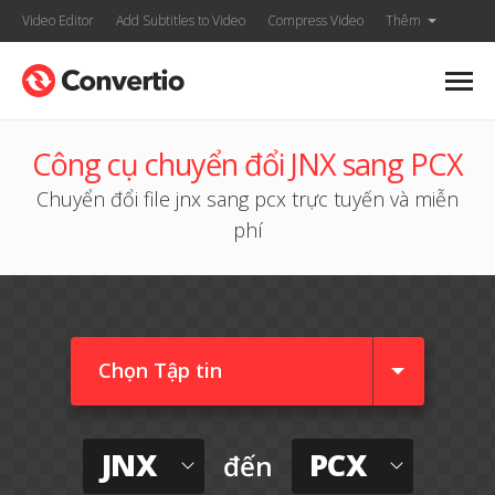
Video Editor
Add Subtitles to Video
Compress Video
Thêm
Công cụ chuyển đổi JNX sang PCX
Chuyển đổi file jnx sang pcx trực tuyến và miễn
phí
Chọn Tập tin
JNX
PCX
đến