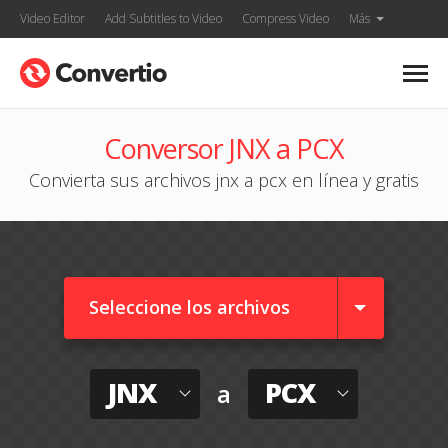
Video Editor
Add Subtitles to Video
Compress Video
Más
Conversor JNX a PCX
Convierta sus archivos jnx a pcx en línea y gratis
Seleccione los archivos
JNX
PCX
a