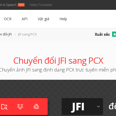
xt to Speech
Video Translator
OCR
API
Vật giá
Help
Xuất sắc
 đổi JFI
JFI sang PCX
Chuyển đổi JFI sang PCX
Chuyển ảnh JFI sang định dạng PCX trực tuyến miễn ph
JFI
đ