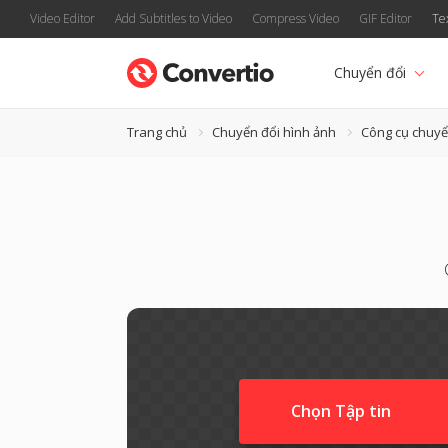
Video Editor
Add Subtitles to Video
Compress Video
GIF Editor
Te
Chuyển đổi
Trang chủ
Chuyển đổi hình ảnh
Công cụ chuyển
Chọn Tập tin