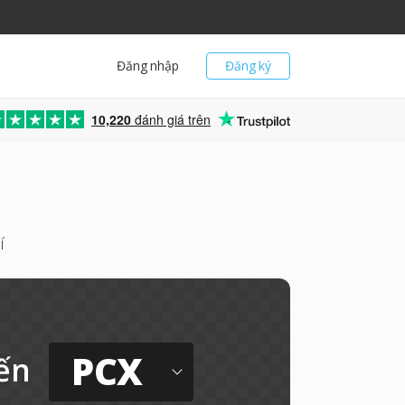
Đăng nhập
Đăng ký
10,220
đánh giá trên
í
PCX
ến