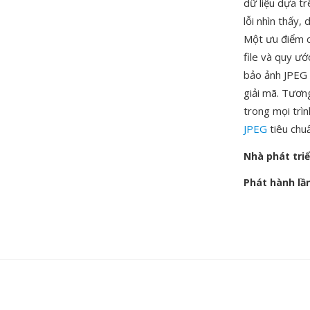
dữ liệu dựa tr
lỗi nhìn thấy,
Một ưu điểm củ
file và quy ư
bảo ảnh JPEG 
giải mã. Tươn
trong mọi trìn
JPEG
tiêu chu
Nhà phát tri
Phát hành lầ