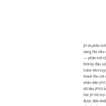
JFI là phần mở
dạng file tiêu
— phần mở rộn
thời kỳ đầu sử
Cube Microsys
thành file vớ
nhận diện JFIF
dữ liệu JPEG 
File JFI hỗ tr
được điều khi