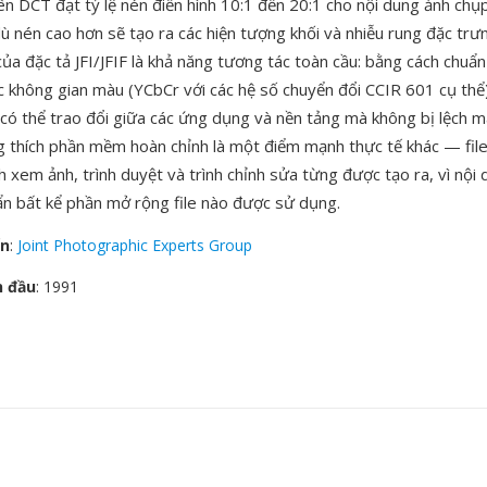
ên DCT đạt tỷ lệ nén điển hình 10:1 đến 20:1 cho nội dung ảnh chụp 
 dù nén cao hơn sẽ tạo ra các hiện tượng khối và nhiễu rung đặc trư
a đặc tả JFI/JFIF là khả năng tương tác toàn cầu: bằng cách chuẩn
ớc không gian màu (YCbCr với các hệ số chuyển đổi CCIR 601 cụ thể
có thể trao đổi giữa các ứng dụng và nền tảng mà không bị lệch m
g thích phần mềm hoàn chỉnh là một điểm mạnh thực tế khác — fil
h xem ảnh, trình duyệt và trình chỉnh sửa từng được tạo ra, vì nội d
ẩn bất kể phần mở rộng file nào được sử dụng.
ển
:
Joint Photographic Experts Group
n đầu
: 1991