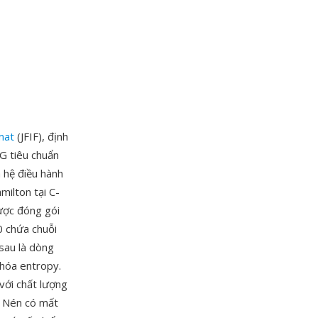
mat
(JFIF), định
EG tiêu chuẩn
 hệ điều hành
milton tại C-
ược đóng gói
0 chứa chuỗi
 sau là dòng
 hóa entropy.
 với chất lượng
. Nén có mất