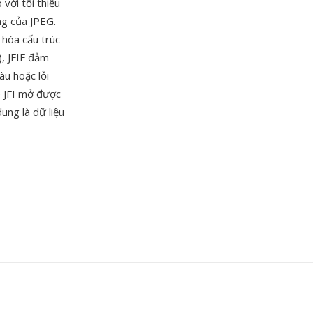
với tối thiểu
ng của JPEG.
 hóa cấu trúc
), JFIF đảm
àu hoặc lỗi
e JFI mở được
ung là dữ liệu