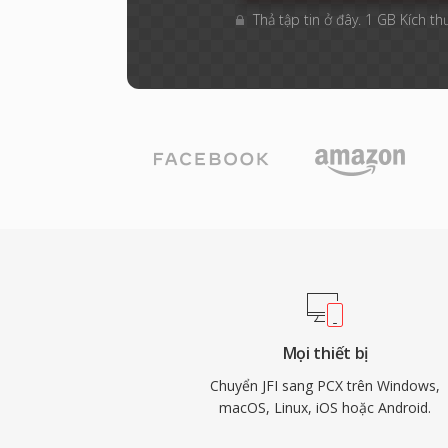
Thả tập tin ở đây. 1 GB Kích th
Mọi thiết bị
Chuyển JFI sang PCX trên Windows,
macOS, Linux, iOS hoặc Android.