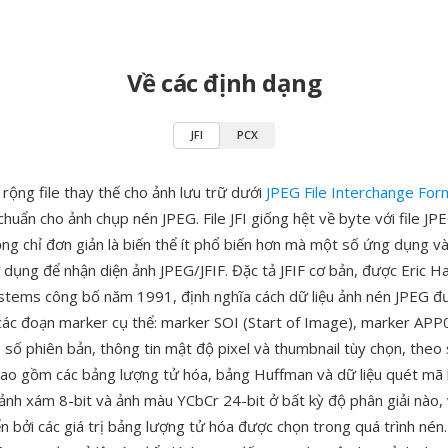
Về các định dạng
JFI
PCX
 rộng file thay thế cho ảnh lưu trữ dưới
JPEG File Interchange For
 chuẩn cho ảnh chụp nén JPEG. File JFI giống hệt về byte với file JP
g chỉ đơn giản là biến thể ít phổ biến hơn mà một số ứng dụng và
 dụng để nhận diện ảnh JPEG/JFIF. Đặc tả JFIF cơ bản, được Eric Ha
tems công bố năm 1991, định nghĩa cách dữ liệu ảnh nén JPEG đ
i các đoạn marker cụ thể: marker SOI (Start of Image), marker APP
, số phiên bản, thông tin mật độ pixel và thumbnail tùy chọn, theo
bao gồm các bảng lượng tử hóa, bảng Huffman và dữ liệu quét mã
ợ ảnh xám 8-bit và ảnh màu YCbCr 24-bit ở bất kỳ độ phân giải nào,
ển bởi các giá trị bảng lượng tử hóa được chọn trong quá trình nén