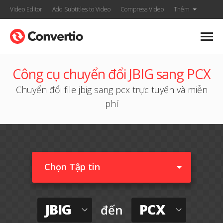
Video Editor
Add Subtitles to Video
Compress Video
Thêm
Công cụ chuyển đổi JBIG sang PCX
Chuyển đổi file jbig sang pcx trực tuyến và miễn
phí
Chọn Tập tin
JBIG
PCX
đến