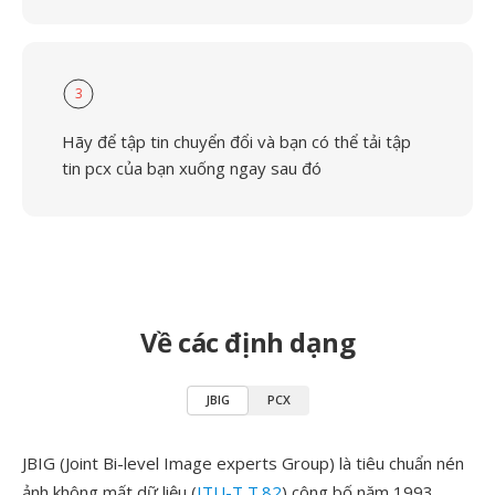
3
Hãy để tập tin chuyển đổi và bạn có thể tải tập
tin pcx của bạn xuống ngay sau đó
Về các định dạng
JBIG
PCX
JBIG (Joint Bi-level Image experts Group) là tiêu chuẩn nén
ảnh không mất dữ liệu (
ITU-T T.82
) công bố năm 1993,