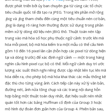
được phát triển bởi ủy ban chuyên gia từ cùng các tổ chức
tiêu chuẩn quốc tế đã tạo ra JPEG. Trong khi phần mở rộng
.jbig và .jbg tham chiếu đến cùng một tiêu chuẩn nén cơ bản,
.jbig là dạng rõ ràng hơn thường được sử dụng trong phần
mềm xử lý dòng dữ liệu nén JBIG thô. Thuật toán nén tập
trung vào mã hóa số học phụ thuộc ngữ cảnh: trước khi mã
hóa mỗi pixel, bộ mã hóa kiểm tra một mẫu có thể cấu hình
gồm 10 đến 16 pixel lân cận (hỗn hợp các pixel từ dòng hiện
tại và dòng trước) để xác định ngữ cảnh — một trong hàng
nghìn cấu hình pixel cục bộ có thể. Mỗi ngữ cảnh duy trì ước
lượng xác suất thích nghi riêng được cập nhật liên tục khi mã
hóa diễn ra, cho phép bộ mã hóa khai thác các mẫu thống kê
đặc thù cho từng vùng ảnh. Cách tiếp cận này xử lý văn bản,
đường nét, ảnh nửa tông chụp và các trang nội dung hỗn
hợp bằng một thuật toán duy nhất, đạt hiệu suất nén nhất
quán tốt hơn các bảng Huffman cố định của Group 3 hoặc
mô hình dự đoán đơn giản hơn của Group 4. Phiên bản sau,