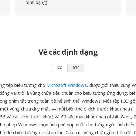
định dạng)
Về các định dạng
ICO
RTF
ạng tệp biểu tượng cho
Microsoft Windows
, được giới thiệu cùng 
óng vai trò là vùng chứa tiêu chuẩn cho biểu tượng ứng dụng, biể
ượng phím tắt trong toàn bộ hệ sinh thái Windows. Một tệp ICO gộ
 một vùng chứa duy nhất — mỗi biến thể ở kích thước khác nhau (
 và các kích thước khác) và độ sâu màu khác nhau (4-bit, 8-bit, 2
cho phép Windows chọn ảnh phù hợp nhất cho từng ngữ cảnh hiển t
nhỏ đến biểu tượng desktop lớn. Cấu trúc vùng chứa gồm tiêu đề