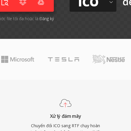
ICO
đ
ước file tối đa hoặc là
Đăng ký
Xử lý đám mây
Chuyển đổi ICO sang RTF chạy hoàn