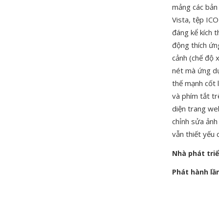
mảng các bản 
Vista, tệp IC
đáng kể kích t
động thích ứn
cảnh (chế độ 
nét mà ứng dụ
thế mạnh cốt l
và phím tắt t
diện trang we
chỉnh sửa ản
vẫn thiết yếu
Nhà phát tri
Phát hành lầ