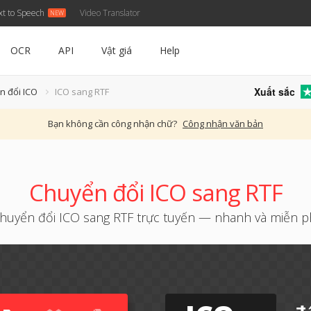
xt to Speech
Video Translator
OCR
API
Vật giá
Help
Xuất sắc
n đổi ICO
ICO sang RTF
Bạn không cần công nhận chữ?
Công nhận văn bản
Chuyển đổi ICO sang RTF
huyển đổi ICO sang RTF trực tuyến — nhanh và miễn p