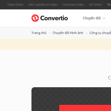
Video Editor
Add Subtitles to Video
Compress Video
GIF Editor
Te
Chuyển đổi
Trang chủ
Chuyển đổi hình ảnh
Công cụ chuyể
C