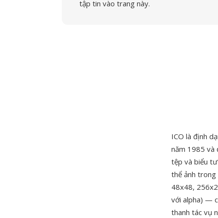
tập tin vào trang này.
ICO là định d
năm 1985 và đ
tệp và biểu t
thể ảnh trong
48x48, 256x256
với alpha) — 
thanh tác vụ 