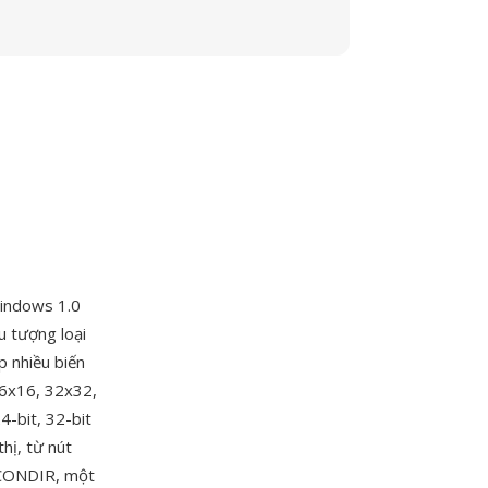
Windows 1.0
u tượng loại
p nhiều biến
16x16, 32x32,
4-bit, 32-bit
hị, từ nút
 ICONDIR, một