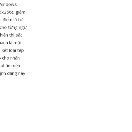
 Windows
56x256), giảm
u điểm là tự
 cho từng ngữ
iển thị sắc
hành là một
 kết loại tệp
o cho nhận
ác phần mềm
định dạng này