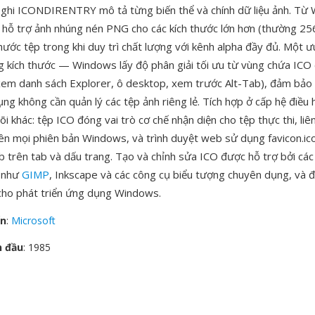
ghi ICONDIRENTRY mô tả từng biến thể và chính dữ liệu ảnh. Từ
O hỗ trợ ảnh nhúng nén PNG cho các kích thước lớn hơn (thường 2
hước tệp trong khi duy trì chất lượng với kênh alpha đầy đủ. Một ư
g kích thước — Windows lấy độ phân giải tối ưu từ vùng chứa ICO
xem danh sách Explorer, ô desktop, xem trước Alt-Tab), đảm bảo h
ng không cần quản lý các tệp ảnh riêng lẻ. Tích hợp ở cấp hệ điều 
õi khác: tệp ICO đóng vai trò cơ chế nhận diện cho tệp thực thi, liên
rên mọi phiên bản Windows, và trình duyệt web sử dụng favicon.ic
b trên tab và dấu trang. Tạo và chỉnh sửa ICO được hỗ trợ bởi c
h như
GIMP
, Inkscape và các công cụ biểu tượng chuyên dụng, và 
 cho phát triển ứng dụng Windows.
ển
:
Microsoft
n đầu
: 1985