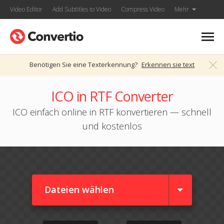
Video Editor
Add Subtitles to Video
Compress Video
Mehr
Benötigen Sie eine Texterkennung?
Erkennen sie text
ICO in RTF Converter
ICO einfach online in RTF konvertieren — schnell
und kostenlos
Dateien wählen