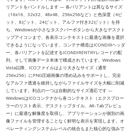
リアントをバンドルします — 各バリアントは異なるサイズ
（16x16、32x32、48x48、256x256など）と色深度（4ビ
ット、8ビット、24ビット、アルファ付き32ビット）を持
ち、Windowsが小さなタスクバーボタンから大きなデスクト
ップアイコンまで、各表示コンテキストに最適な画像を選択
できるようになっています。コンテナ構造はICONDIRヘッダ
ー、各バリアントを記述するICONDIRENTRYレコードの配
列、そして画像データ本体で構成されています。Windows
Vista以降、ICOファイルはより大きなサイズ（通常
256x256）にPNG圧縮画像の埋め込みをサポートし、完全
なアルファ透過を維持しながらファイルサイズを大幅に削減
しています。利点の一つは自動的なサイズ適応です —
WindowsはICOコンテナから各コンテキスト（エクスプロー
ラーのリスト表示、デスクトップタイル、Alt-Tabプレビュ
ー）に最適な解像度を取得し、アプリケーションが個別の画
像ファイルを管理することなく鮮明な表示を実現します。オ
ペレーティングシステムレベルの統合もまた核心的な強みで