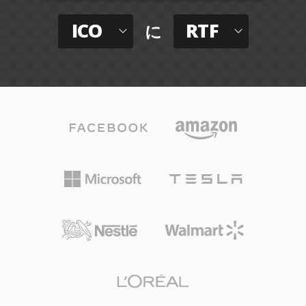
ICO
RTF
に