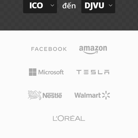
ICO
DJVU
đến