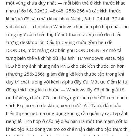
một vùng chứa duy nhất — mỗi biến thể ở kích thước khác
nhau (16x16, 32x32, 48x48, 256x256 và các kích thước
khác) và độ sâu màu khác nhau (4-bit, 8-bit, 24-bit, 32-bit
với alpha) — cho phép Windows chọn ảnh phù hợp nhất cho
từng ngữ cảnh hiển thị, từ nút thanh tác vụ nhỏ đến biểu
tượng desktop lớn. Cấu trúc vùng chứa gồm tiêu đề
ICONDIR, một mảng các bản ghi ICONDIRENTRY mô tả
từng biến thể và chính dữ liệu ảnh. Từ Windows Vista, tệp
ICO hỗ trợ ảnh nhúng nén PNG cho các kích thước lớn hơn
(thường 256x256), giảm đáng kể kích thước tệp trong khi
duy trì chất lượng với kênh alpha đầy đủ. Một ưu điểm là tự
động thích ứng kích thước — Windows lấy độ phân giải tối
ưu từ vùng chứa ICO cho từng ngữ cảnh (chế độ xem danh
sách Explorer, ô desktop, xem trước Alt-Tab), đảm bảo
hiển thị sắc nét mà ứng dụng không cần quản lý các tệp ảnh
riêng lẻ. Tích hợp ở cấp hệ điều hành là một thế mạnh cốt lõi
khác: tệp ICO đóng vai trò cơ chế nhận diện cho tệp thực thi,