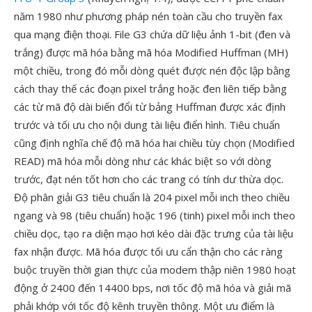
năm 1980 như phương pháp nén toàn cầu cho truyền fax
qua mạng điện thoại. File G3 chứa dữ liệu ảnh 1-bit (đen và
trắng) được mã hóa bằng mã hóa Modified Huffman (MH)
một chiều, trong đó mỗi dòng quét được nén độc lập bằng
cách thay thế các đoạn pixel trắng hoặc đen liên tiếp bằng
các từ mã độ dài biến đổi từ bảng Huffman được xác định
trước và tối ưu cho nội dung tài liệu điển hình. Tiêu chuẩn
cũng định nghĩa chế độ mã hóa hai chiều tùy chọn (Modified
READ) mã hóa mỗi dòng như các khác biệt so với dòng
trước, đạt nén tốt hơn cho các trang có tính dư thừa dọc.
Độ phân giải G3 tiêu chuẩn là 204 pixel mỗi inch theo chiều
ngang và 98 (tiêu chuẩn) hoặc 196 (tinh) pixel mỗi inch theo
chiều dọc, tạo ra diện mạo hơi kéo dài đặc trưng của tài liệu
fax nhận được. Mã hóa được tối ưu cẩn thận cho các ràng
buộc truyền thời gian thực của modem thập niên 1980 hoạt
động ở 2400 đến 14400 bps, nơi tốc độ mã hóa và giải mã
phải khớp với tốc độ kênh truyền thông. Một ưu điểm là