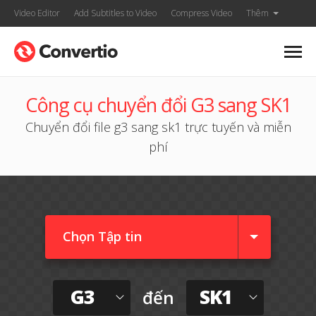
Video Editor
Add Subtitles to Video
Compress Video
Thêm
Công cụ chuyển đổi G3 sang SK1
Chuyển đổi file g3 sang sk1 trực tuyến và miễn
phí
Chọn Tập tin
G3
SK1
đến