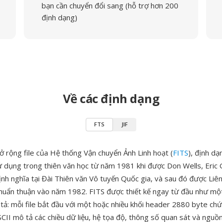
bạn cần chuyển đổi sang (hỗ trợ hơn 200
định dạng)
Về các định dạng
FTS
JIF
ở rộng file của Hệ thống Vận chuyển Ảnh Linh hoạt (
FITS
), định dạ
 dụng trong thiên văn học từ năm 1981 khi được Don Wells, Eric 
ịnh nghĩa tại Đài Thiên văn Vô tuyến Quốc gia, và sau đó được Liê
huẩn thuận vào năm 1982. FITS được thiết kế ngay từ đầu như mộ
 tả: mỗi file bắt đầu với một hoặc nhiều khối header 2880 byte chứ
SCII mô tả các chiều dữ liệu, hệ tọa độ, thông số quan sát và nguồ