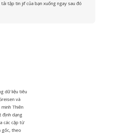
tải tập tin jif của bạn xuống ngay sau đó
ng dữ liệu tiêu
Greisen và
n minh Thiên
t định dạng
a các cặp từ
n gốc, theo