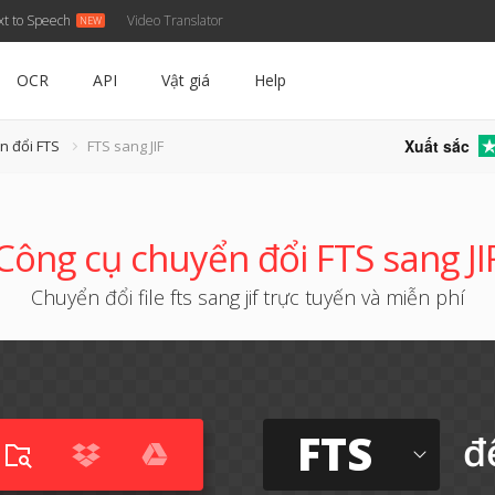
xt to Speech
Video Translator
OCR
API
Vật giá
Help
Xuất sắc
n đổi FTS
FTS sang JIF
Công cụ chuyển đổi FTS sang JI
Chuyển đổi file fts sang jif trực tuyến và miễn phí
FTS
đ