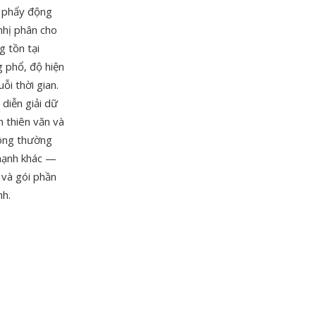
u phẩy động
 nhị phân cho
g tồn tại
g phổ, độ hiện
i thời gian.
 diễn giải dữ
h thiên văn và
hông thường
 mạnh khác —
 và gói phần
nh.