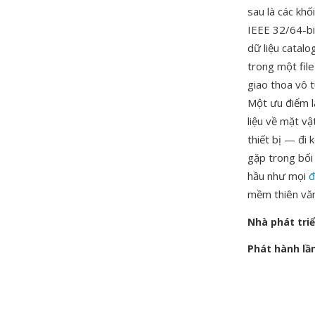
sau là các khố
IEEE 32/64-bit
dữ liệu catalo
trong một file
giao thoa vô 
Một ưu điểm là
liệu về mặt vậ
thiết bị — đi
gặp trong bối
hầu như mọi
đ
mềm thiên văn
Nhà phát tri
Phát hành lầ