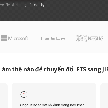
ước file tối đa hoặc là
Đăng ký
Làm thế nào để chuyển đổi FTS sang JI
2
Chọn jif hoặc bất kỳ định dạng nào khác