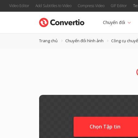
Video Editor
Add Subtitles to Video
Compress Video
GIF Editor
Te
Chuyển đổi
Trang chủ
Chuyển đổi hình ảnh
Công cụ chuyể
Chọn Tập tin