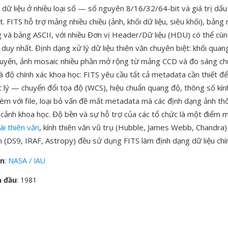
i dữ liệu ở nhiều loại số — số nguyên 8/16/32/64-bit và giá trị dấ
. FITS hỗ trợ mảng nhiều chiều (ảnh, khối dữ liệu, siêu khối), bảng
g và bảng ASCII, với nhiều Đơn vị Header/Dữ liệu (HDU) có thể cùn
 duy nhất. Định dạng xử lý dữ liệu thiên văn chuyên biệt: khối quan
tuyến, ảnh mosaic nhiều phần mở rộng từ mảng CCD và đo sáng chuỗ
 độ chính xác khoa học: FITS yêu cầu tất cả metadata cần thiết để
t lý — chuyển đổi tọa độ (WCS), hiệu chuẩn quang độ, thông số kín
 kèm với file, loại bỏ vấn đề mất metadata mà các định dạng ảnh t
 cảnh khoa học. Độ bền và sự hỗ trợ của các tổ chức là một điểm
ài thiên văn
, kính thiên văn vũ trụ (Hubble, James Webb, Chandra)
 (DS9, IRAF, Astropy) đều sử dụng FITS làm định dạng dữ liệu chí
ển
:
NASA / IAU
n đầu
: 1981