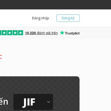
Đăng nhập
Đăng ký
10,220
đánh giá trên
F
JIF
ến