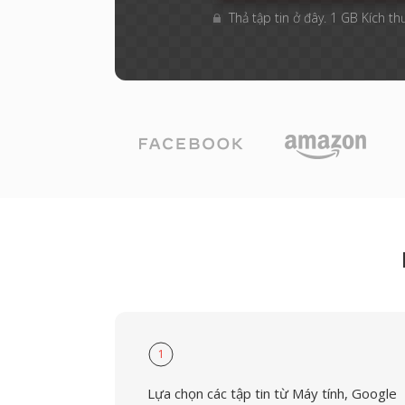
Thả tập tin ở đây. 1 GB Kích th
1
Lựa chọn các tập tin từ Máy tính, Google