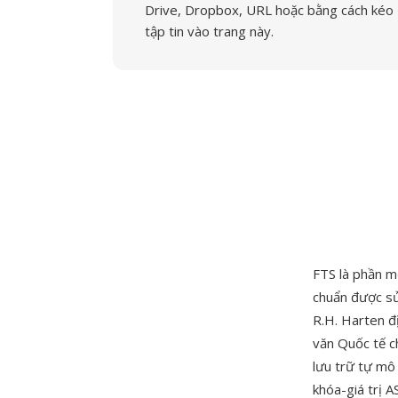
Drive, Dropbox, URL hoặc bằng cách kéo
tập tin vào trang này.
FTS là phần m
chuẩn được sử
R.H. Harten đ
văn Quốc tế c
lưu trữ tự mô
khóa-giá trị A