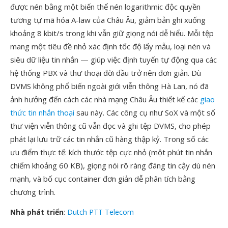
được nén bằng một biến thể nén logarithmic độc quyền
tương tự mã hóa A-law của Châu Âu, giảm bản ghi xuống
khoảng 8 kbit/s trong khi vẫn giữ giọng nói dễ hiểu. Mỗi tệp
mang một tiêu đề nhỏ xác định tốc độ lấy mẫu, loại nén và
siêu dữ liệu tin nhắn — giúp việc định tuyến tự động qua các
hệ thống PBX và thư thoại đời đầu trở nên đơn giản. Dù
DVMS không phổ biến ngoài giới viễn thông Hà Lan, nó đã
ảnh hưởng đến cách các nhà mạng Châu Âu thiết kế các
giao
thức tin nhắn thoại
sau này. Các công cụ như SoX và một số
thư viện viễn thông cũ vẫn đọc và ghi tệp DVMS, cho phép
phát lại lưu trữ các tin nhắn cũ hàng thập kỷ. Trong số các
ưu điểm thực tế: kích thước tệp cực nhỏ (một phút tin nhắn
chiếm khoảng 60 KB), giọng nói rõ ràng đáng tin cậy dù nén
mạnh, và bố cục container đơn giản dễ phân tích bằng
chương trình.
Nhà phát triển
:
Dutch PTT Telecom