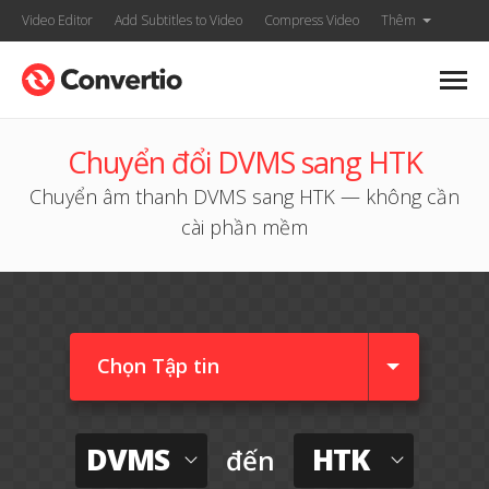
Video Editor
Add Subtitles to Video
Compress Video
Thêm
Chuyển đổi DVMS sang HTK
Chuyển âm thanh DVMS sang HTK — không cần
cài phần mềm
Chọn Tập tin
DVMS
HTK
đến