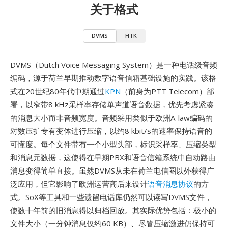
关于格式
DVMS
HTK
DVMS（Dutch Voice Messaging System）是一种电话级音频
编码，源于荷兰早期推动数字语音信箱基础设施的实践。该格
式在20世纪80年代中期通过
KPN
（前身为PTT Telecom）部
署，以窄带8 kHz采样率存储单声道语音数据，优先考虑紧凑
的消息大小而非音频宽度。音频采用类似于欧洲A-law编码的
对数压扩专有变体进行压缩，以约8 kbit/s的速率保持语音的
可懂度。每个文件带有一个小型头部，标识采样率、压缩类型
和消息元数据，这使得在早期PBX和语音信箱系统中自动路由
消息变得简单直接。虽然DVMS从未在荷兰电信圈以外获得广
泛应用，但它影响了欧洲运营商后来设计
语音消息协议
的方
式。SoX等工具和一些遗留电话库仍然可以读写DVMS文件，
使数十年前的旧消息得以归档回放。其实际优势包括：极小的
文件大小（一分钟消息仅约60 KB）、尽管压缩激进仍保持可