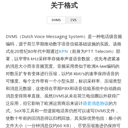
关于格式
DVMS
CVS
DVMS（Dutch Voice Messaging System）是一种电话级音频
编码，源于荷兰早期推动数字语音信箱基础设施的实践。该格
式在20世纪80年代中期通过
KPN
（前身为PTT Telecom）部
署，以窄带8 kHz采样率存储单声道语音数据，优先考虑紧凑
的消息大小而非音频宽度。音频采用类似于欧洲A-law编码的
对数压扩专有变体进行压缩，以约8 kbit/s的速率保持语音的
可懂度。每个文件带有一个小型头部，标识采样率、压缩类型
和消息元数据，这使得在早期PBX和语音信箱系统中自动路由
消息变得简单直接。虽然DVMS从未在荷兰电信圈以外获得广
泛应用，但它影响了欧洲运营商后来设计
语音消息协议
的方
式。SoX等工具和一些遗留电话库仍然可以读写DVMS文件，
使数十年前的旧消息得以归档回放。其实际优势包括：极小的
文件大小（一分钟消息仅约60 KB）、尽管压缩激进仍保持可