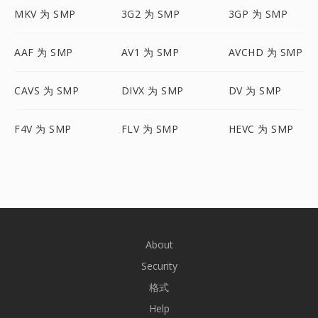
MKV 为 SMP
3G2 为 SMP
3GP 为 SMP
AAF 为 SMP
AV1 为 SMP
AVCHD 为 SMP
CAVS 为 SMP
DIVX 为 SMP
DV 为 SMP
F4V 为 SMP
FLV 为 SMP
HEVC 为 SMP
About
Security
格式
Help