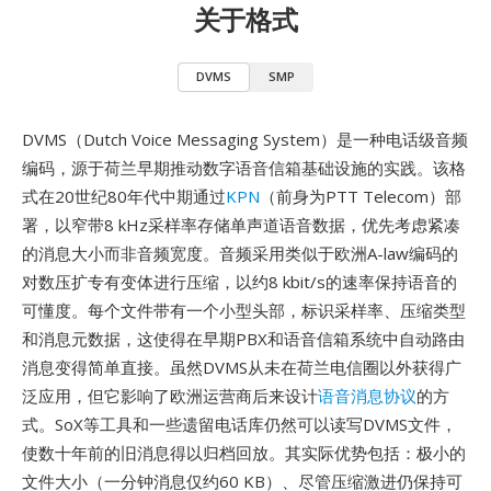
关于格式
DVMS
SMP
DVMS（Dutch Voice Messaging System）是一种电话级音频
编码，源于荷兰早期推动数字语音信箱基础设施的实践。该格
式在20世纪80年代中期通过
KPN
（前身为PTT Telecom）部
署，以窄带8 kHz采样率存储单声道语音数据，优先考虑紧凑
的消息大小而非音频宽度。音频采用类似于欧洲A-law编码的
对数压扩专有变体进行压缩，以约8 kbit/s的速率保持语音的
可懂度。每个文件带有一个小型头部，标识采样率、压缩类型
和消息元数据，这使得在早期PBX和语音信箱系统中自动路由
消息变得简单直接。虽然DVMS从未在荷兰电信圈以外获得广
泛应用，但它影响了欧洲运营商后来设计
语音消息协议
的方
式。SoX等工具和一些遗留电话库仍然可以读写DVMS文件，
使数十年前的旧消息得以归档回放。其实际优势包括：极小的
文件大小（一分钟消息仅约60 KB）、尽管压缩激进仍保持可