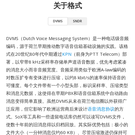
关于格式
DVMS
SNDR
DVMS（Dutch Voice Messaging System）是一种电话级音频
编码，源于荷兰早期推动数字语音信箱基础设施的实践。该格
式在20世纪80年代中期通过
KPN
（前身为PTT Telecom）部
署，以窄带8 kHz采样率存储单声道语音数据，优先考虑紧凑
的消息大小而非音频宽度。音频采用类似于欧洲A-law编码的
对数压扩专有变体进行压缩，以约8 kbit/s的速率保持语音的
可懂度。每个文件带有一个小型头部，标识采样率、压缩类型
和消息元数据，这使得在早期PBX和语音信箱系统中自动路由
消息变得简单直接。虽然DVMS从未在荷兰电信圈以外获得广
泛应用，但它影响了欧洲运营商后来设计
语音消息协议
的方
式。SoX等工具和一些遗留电话库仍然可以读写DVMS文件，
使数十年前的旧消息得以归档回放。其实际优势包括：极小的
文件大小（一分钟消息仅约60 KB）、尽管压缩激进仍保持可