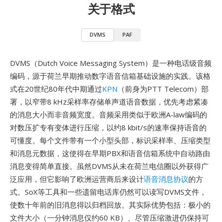
关于格式
DVMS
PAF
DVMS（Dutch Voice Messaging System）是一种电话级音频
编码，源于荷兰早期推动数字语音信箱基础设施的实践。该格
式在20世纪80年代中期通过
KPN
（前身为PTT Telecom）部
署，以窄带8 kHz采样率存储单声道语音数据，优先考虑紧凑
的消息大小而非音频宽度。音频采用类似于欧洲A-law编码的
对数压扩专有变体进行压缩，以约8 kbit/s的速率保持语音的
可懂度。每个文件带有一个小型头部，标识采样率、压缩类型
和消息元数据，这使得在早期PBX和语音信箱系统中自动路由
消息变得简单直接。虽然DVMS从未在荷兰电信圈以外获得广
泛应用，但它影响了欧洲运营商后来设计
语音消息协议
的方
式。SoX等工具和一些遗留电话库仍然可以读写DVMS文件，
使数十年前的旧消息得以归档回放。其实际优势包括：极小的
文件大小（一分钟消息仅约60 KB）、尽管压缩激进仍保持可