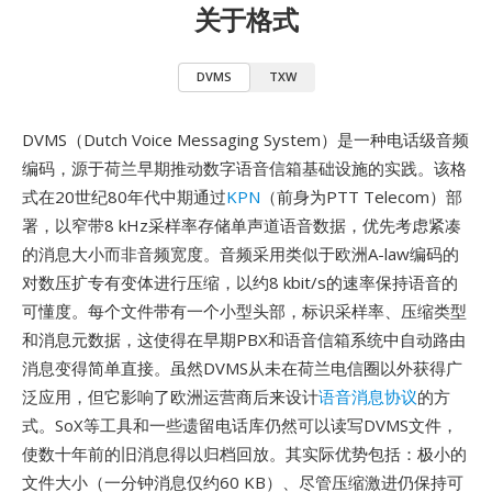
关于格式
DVMS
TXW
DVMS（Dutch Voice Messaging System）是一种电话级音频
编码，源于荷兰早期推动数字语音信箱基础设施的实践。该格
式在20世纪80年代中期通过
KPN
（前身为PTT Telecom）部
署，以窄带8 kHz采样率存储单声道语音数据，优先考虑紧凑
的消息大小而非音频宽度。音频采用类似于欧洲A-law编码的
对数压扩专有变体进行压缩，以约8 kbit/s的速率保持语音的
可懂度。每个文件带有一个小型头部，标识采样率、压缩类型
和消息元数据，这使得在早期PBX和语音信箱系统中自动路由
消息变得简单直接。虽然DVMS从未在荷兰电信圈以外获得广
泛应用，但它影响了欧洲运营商后来设计
语音消息协议
的方
式。SoX等工具和一些遗留电话库仍然可以读写DVMS文件，
使数十年前的旧消息得以归档回放。其实际优势包括：极小的
文件大小（一分钟消息仅约60 KB）、尽管压缩激进仍保持可